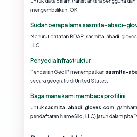
Untuk data dalam transit antara pengguna dan
mengembalikan: OK.
Sudah berapa lama sasmita-abadi-gl
Menurut catatan RDAP, sasmita-abadi-gloves.c
LLC.
Penyedia infrastruktur
Pencarian GeoIP menempatkan
sasmita-ab
secara geografis di United States.
Bagaimana kami membaca profil ini
Untuk
sasmita-abadi-gloves.com
, gambara
pendaftaran NameSilo, LLC) jatuh dalam pita "