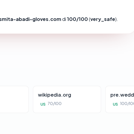
smita-abadi-gloves.com
di
100/100
(
very_safe
).
wikipedia.org
pre.wedd
70/100
100/10
US
US