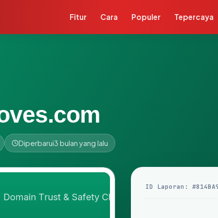
Fitur
Cara
Populer
Tepercaya
loves.com
Diperbarui
3 bulan yang lalu
ID Laporan: #814BA