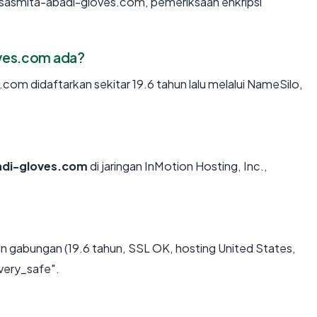
 sasmita-abadi-gloves.com, pemeriksaan enkripsi
oves.com ada?
om didaftarkan sekitar 19.6 tahun lalu melalui NameSilo,
adi-gloves.com
di jaringan InMotion Hosting, Inc.,
n gabungan (19.6 tahun, SSL OK, hosting United States,
very_safe".