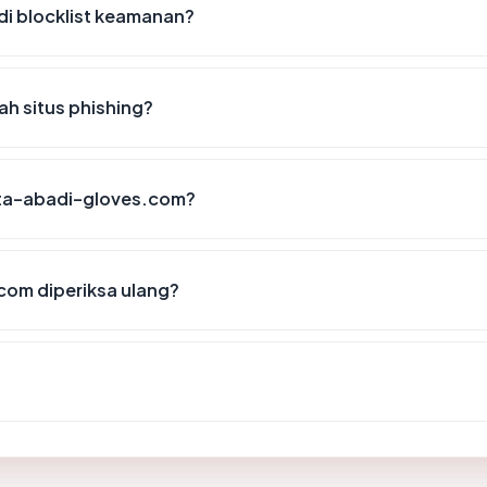
i blocklist keamanan?
h situs phishing?
mita-abadi-gloves.com?
com diperiksa ulang?