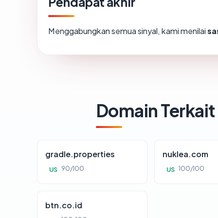
Pendapat akhir
Menggabungkan semua sinyal, kami menilai
sa
Domain Terkait
gradle.properties
nuklea.com
90/100
100/100
US
US
btn.co.id