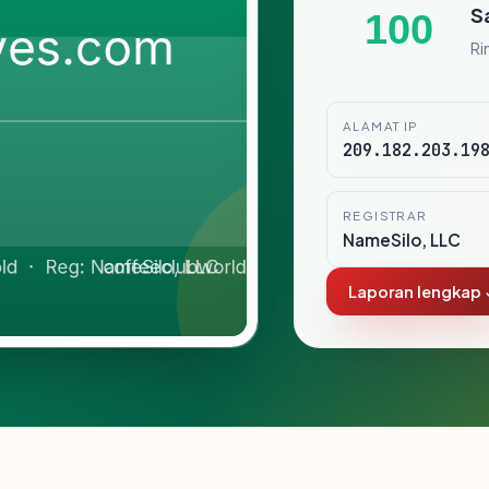
S
100
Ri
ALAMAT IP
209.182.203.19
REGISTRAR
NameSilo, LLC
Laporan lengkap 