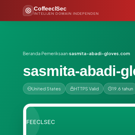
CoffeeclSec
INTELIJEN DOMAIN INDEPENDEN
Beranda
›
Pemeriksaan
›
sasmita-abadi-gloves.com
sasmita-abadi-g
United States
HTTPS Valid
19.6 tahun