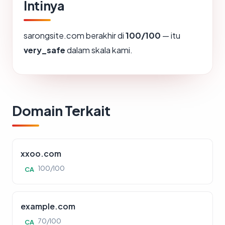
Intinya
sarongsite.com berakhir di
100/100
— itu
very_safe
dalam skala kami.
Domain Terkait
xxoo.com
100/100
CA
example.com
70/100
CA