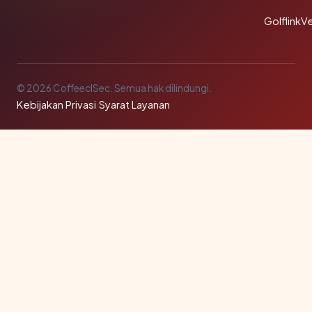
GolflinkVe
© 2026 CoffeeclSec. Semua hak dilindungi.
Kebijakan Privasi
·
Syarat Layanan