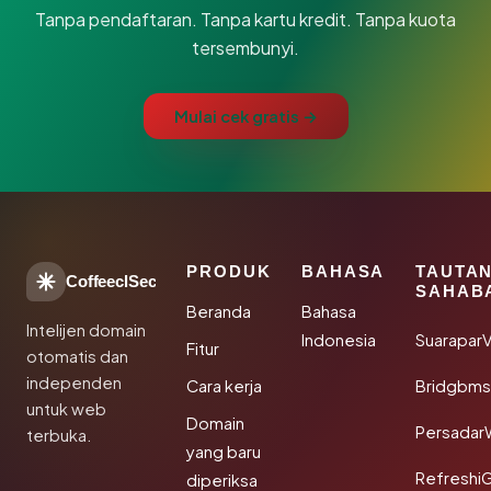
Tanpa pendaftaran. Tanpa kartu kredit. Tanpa kuota
tersembunyi.
Mulai cek gratis →
PRODUK
BAHASA
TAUTA
CoffeeclSec
SAHAB
Beranda
Bahasa
Intelijen domain
Indonesia
SuaraparV
Fitur
otomatis dan
independen
Cara kerja
Bridgbms
untuk web
Domain
Persadar
terbuka.
yang baru
Refreshi
diperiksa