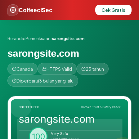
CoffeeclSec
Cek Gratis
Beranda
›
Pemeriksaan
›
sarongsite.com
sarongsite.com
Canada
HTTPS Valid
23 tahun
Diperbarui
3 bulan yang lalu