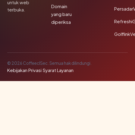
untuk web
Domain
Persadar
terbuka.
yang baru
Refreshi
diperiksa
GolflinkVe
© 2026 CoffeeclSec. Semua hak dilindungi.
Kebijakan Privasi
·
Syarat Layanan