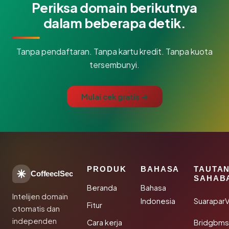
Periksa domain berikutnya
dalam beberapa detik.
Tanpa pendaftaran. Tanpa kartu kredit. Tanpa kuota
tersembunyi.
Mulai cek gratis →
PRODUK
BAHASA
TAUTA
CoffeeclSec
SAHAB
Beranda
Bahasa
Intelijen domain
Indonesia
SuaraparV
Fitur
otomatis dan
independen
Cara kerja
Bridgbms