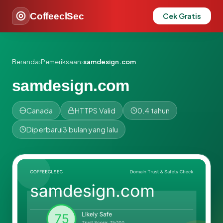
CoffeeclSec
Cek Gratis
Beranda
›
Pemeriksaan
›
samdesign.com
samdesign.com
Canada
HTTPS Valid
0.4 tahun
Diperbarui
3 bulan yang lalu