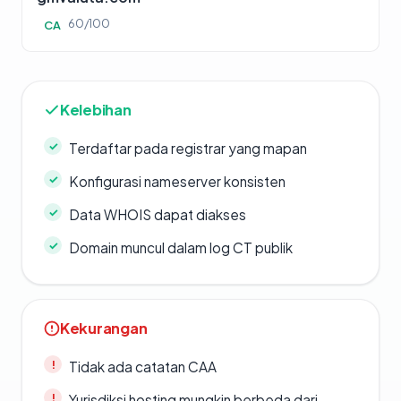
60/100
CA
Kelebihan
Terdaftar pada registrar yang mapan
Konfigurasi nameserver konsisten
Data WHOIS dapat diakses
Domain muncul dalam log CT publik
Kekurangan
Tidak ada catatan CAA
Yurisdiksi hosting mungkin berbeda dari