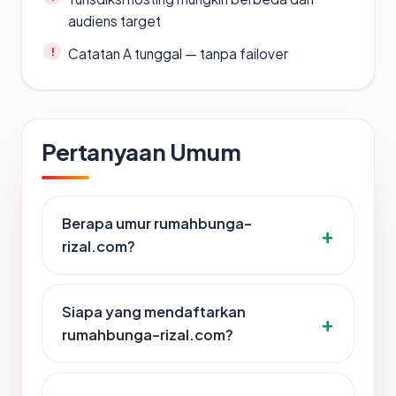
audiens target
Catatan A tunggal — tanpa failover
Pertanyaan Umum
Berapa umur rumahbunga-
rizal.com?
Siapa yang mendaftarkan
rumahbunga-rizal.com?