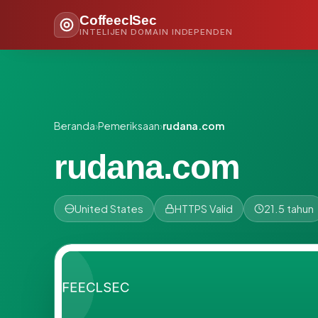
CoffeeclSec
INTELIJEN DOMAIN INDEPENDEN
Beranda
›
Pemeriksaan
›
rudana.com
rudana.com
United States
HTTPS Valid
21.5 tahun