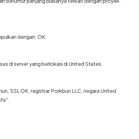
ain berumur panjang biasanya terkait dengan proyek
mpulkan dengan: OK.
ses di server yang berlokasi di United States.
hun, SSL OK, registrar Porkbun LLC, negara United
afe".