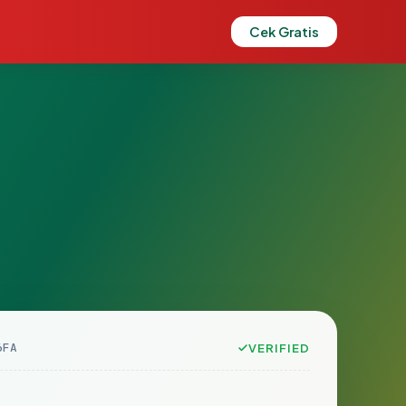
Cek Gratis
6FA
VERIFIED