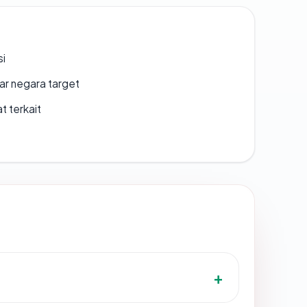
si
uar negara target
t terkait