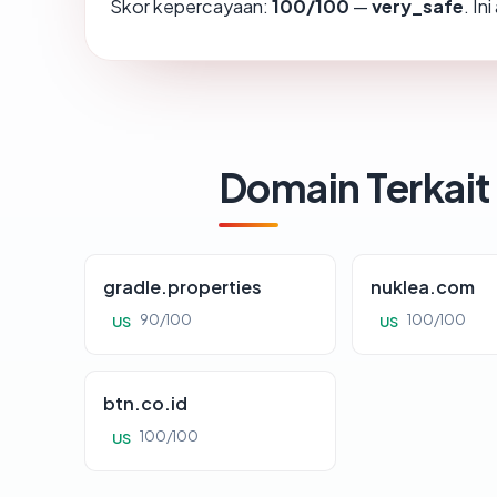
Skor kepercayaan:
100/100
—
very_safe
. In
Domain Terkait
gradle.properties
nuklea.com
90/100
100/100
US
US
btn.co.id
100/100
US