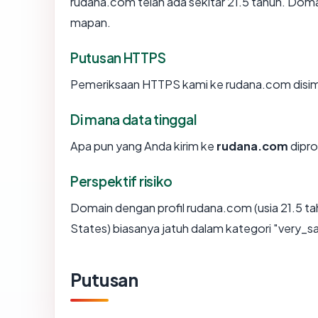
rudana.com telah ada sekitar 21.5 tahun. Dom
mapan.
Putusan HTTPS
Pemeriksaan HTTPS kami ke rudana.com disi
Di mana data tinggal
Apa pun yang Anda kirim ke
rudana.com
dipro
Perspektif risiko
Domain dengan profil rudana.com (usia 21.5 ta
States) biasanya jatuh dalam kategori "very_s
Putusan