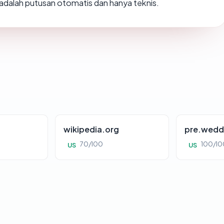
i adalah putusan otomatis dan hanya teknis.
wikipedia.org
pre.wedd
70/100
100/10
US
US