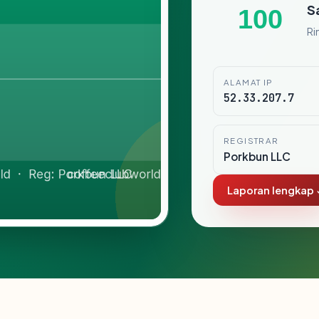
S
100
Ri
ALAMAT IP
52.33.207.7
REGISTRAR
Porkbun LLC
Laporan lengkap 