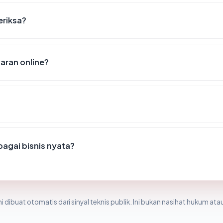
eriksa?
ran online?
agai bisnis nyata?
i dibuat otomatis dari sinyal teknis publik. Ini bukan nasihat hukum atau