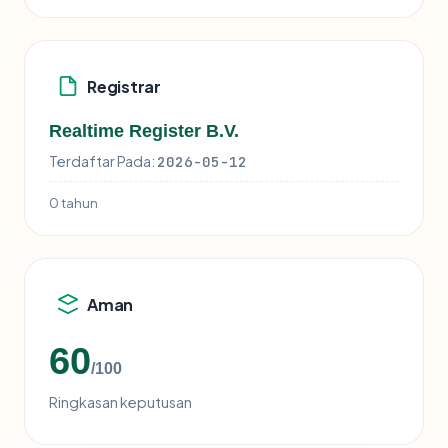
Registrar
Realtime Register B.V.
Terdaftar Pada:
2026-05-12
0 tahun
Aman
60
/100
Ringkasan keputusan