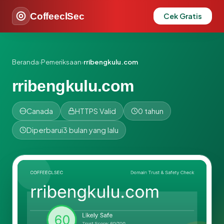
CoffeeclSec
Cek Gratis
Beranda
›
Pemeriksaan
›
rribengkulu.com
rribengkulu.com
Canada
HTTPS Valid
0 tahun
Diperbarui
3 bulan yang lalu