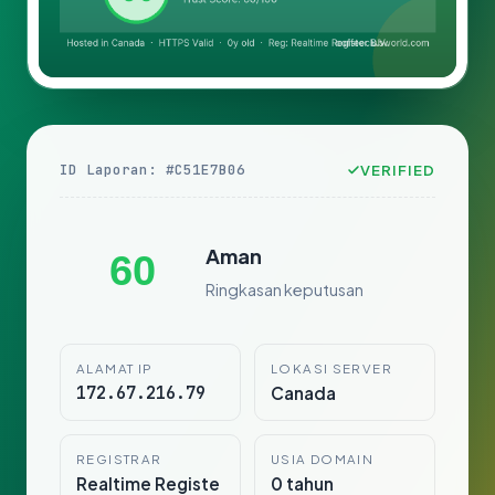
ID Laporan: #C51E7B06
VERIFIED
Aman
60
Ringkasan keputusan
ALAMAT IP
LOKASI SERVER
172.67.216.79
Canada
REGISTRAR
USIA DOMAIN
Realtime Registe
0 tahun