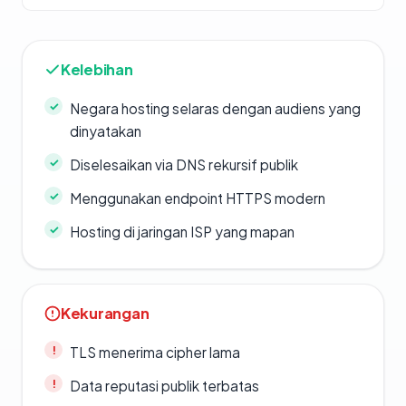
Kelebihan
Negara hosting selaras dengan audiens yang
dinyatakan
Diselesaikan via DNS rekursif publik
Menggunakan endpoint HTTPS modern
Hosting di jaringan ISP yang mapan
Kekurangan
TLS menerima cipher lama
Data reputasi publik terbatas