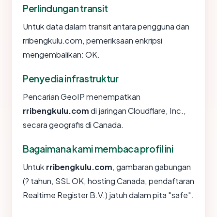
Perlindungan transit
Untuk data dalam transit antara pengguna dan
rribengkulu.com, pemeriksaan enkripsi
mengembalikan: OK.
Penyedia infrastruktur
Pencarian GeoIP menempatkan
rribengkulu.com
di jaringan Cloudflare, Inc.,
secara geografis di Canada.
Bagaimana kami membaca profil ini
Untuk
rribengkulu.com
, gambaran gabungan
(? tahun, SSL OK, hosting Canada, pendaftaran
Realtime Register B.V.) jatuh dalam pita "safe".