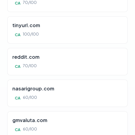
70/100
CA
tinyurl.com
100/100
CA
reddit.com
70/100
CA
nasarigroup.com
60/100
CA
gmvaluta.com
60/100
CA