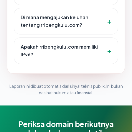
Di mana mengajukan keluhan
tentang rribengkulu.com?
Apakah rribengkulu.com memiliki
IPv6?
Laporan ini dibuat otomatis dari sinyal teknis publik. Ini bukan
nasihat hukum atau finansial.
Periksa domain berikutnya