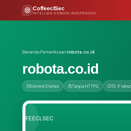
CoffeeclSec
INTELIJEN DOMAIN INDEPENDEN
Beranda
›
Pemeriksaan
›
robota.co.id
robota.co.id
United States
Tanpa HTTPS
15.9 tahu