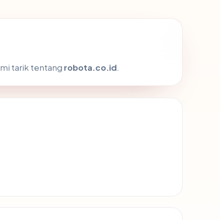
mi tarik tentang
robota.co.id
.