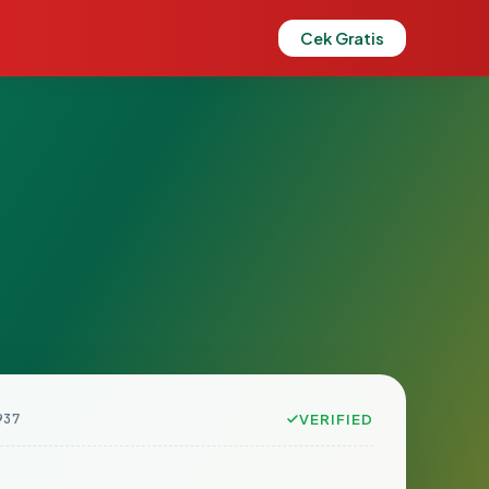
Cek Gratis
937
VERIFIED