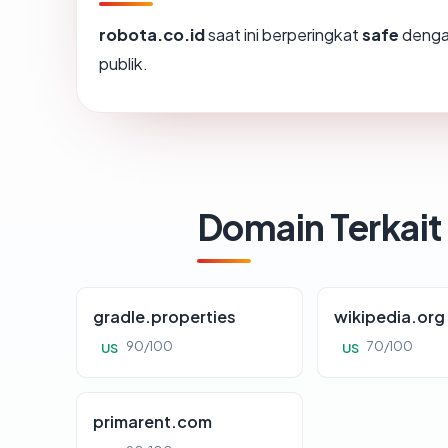
robota.co.id
saat ini berperingkat
safe
denga
publik.
Domain Terkait
gradle.properties
wikipedia.org
90/100
70/100
US
US
primarent.com