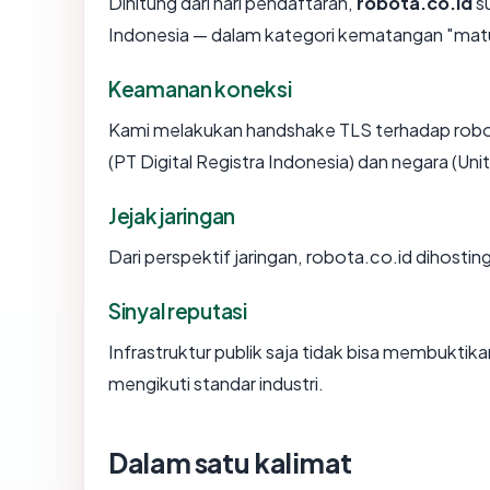
Dihitung dari hari pendaftaran,
robota.co.id
su
Indonesia — dalam kategori kematangan "mat
Keamanan koneksi
Kami melakukan handshake TLS terhadap robo
(PT Digital Registra Indonesia) dan negara (Un
Jejak jaringan
Dari perspektif jaringan, robota.co.id dihostin
Sinyal reputasi
Infrastruktur publik saja tidak bisa membukti
mengikuti standar industri.
Dalam satu kalimat