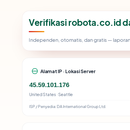
Verifikasi robota.co.id 
Independen, otomatis, dan gratis — laporan
Alamat IP · Lokasi Server
45.59.101.176
United States · Seattle
ISP / Penyedia:
DA International Group Ltd.