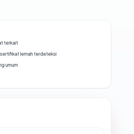
t terkait
ertifikat lemah terdeteksi
rang umum