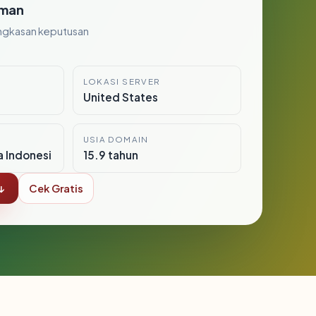
man
ngkasan keputusan
LOKASI SERVER
United States
USIA DOMAIN
a Indonesi
15.9 tahun
↓
Cek Gratis