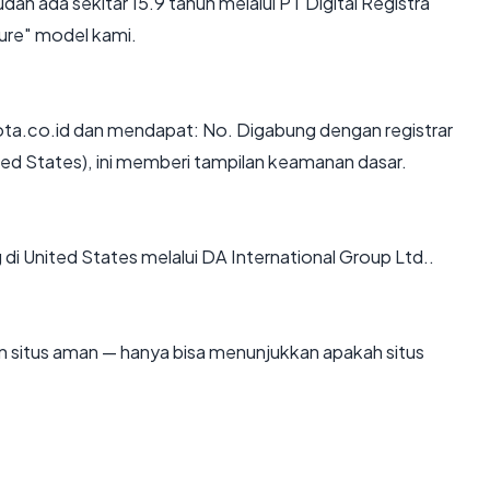
dah ada sekitar 15.9 tahun melalui PT Digital Registra
ure" model kami.
ta.co.id dan mendapat: No. Digabung dengan registrar
ited States), ini memberi tampilan keamanan dasar.
g di United States melalui DA International Group Ltd..
kan situs aman — hanya bisa menunjukkan apakah situs