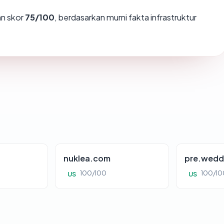
n skor
75/100
, berdasarkan murni fakta infrastruktur
nuklea.com
pre.wedd
100/100
100/10
US
US