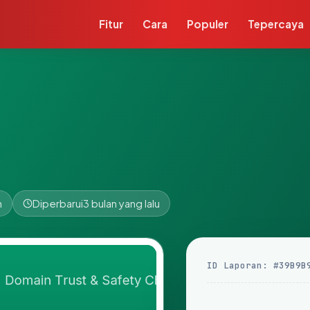
Fitur
Cara
Populer
Tepercaya
n
Diperbarui
3 bulan yang lalu
ID Laporan: #39B9B