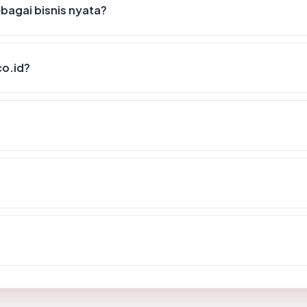
bagai bisnis nyata?
o.id?