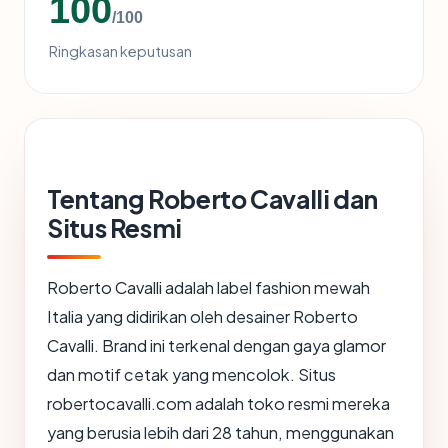
100
/100
Ringkasan keputusan
Tentang Roberto Cavalli dan
Situs Resmi
Roberto Cavalli adalah label fashion mewah
Italia yang didirikan oleh desainer Roberto
Cavalli. Brand ini terkenal dengan gaya glamor
dan motif cetak yang mencolok. Situs
robertocavalli.com adalah toko resmi mereka
yang berusia lebih dari 28 tahun, menggunakan