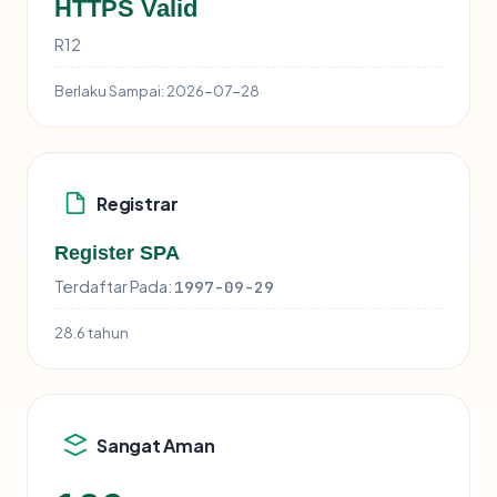
HTTPS Valid
R12
Berlaku Sampai:
2026-07-28
Registrar
Register SPA
Terdaftar Pada:
1997-09-29
28.6 tahun
Sangat Aman