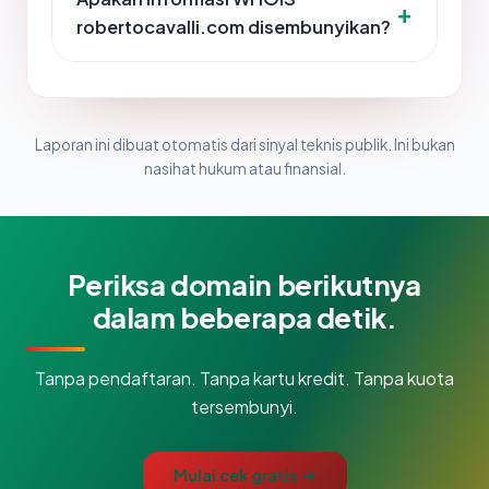
robertocavalli.com disembunyikan?
Laporan ini dibuat otomatis dari sinyal teknis publik. Ini bukan
nasihat hukum atau finansial.
Periksa domain berikutnya
dalam beberapa detik.
Tanpa pendaftaran. Tanpa kartu kredit. Tanpa kuota
tersembunyi.
Mulai cek gratis →