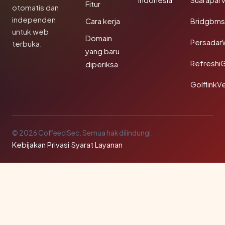
Indonesia
SuaraparV
Fitur
otomatis dan
independen
Cara kerja
Bridgbms
untuk web
Domain
Persadar
terbuka.
yang baru
Refreshi
diperiksa
GolflinkVe
© 2026 CoffeeclSec. Semua hak dilindungi.
Kebijakan Privasi
·
Syarat Layanan