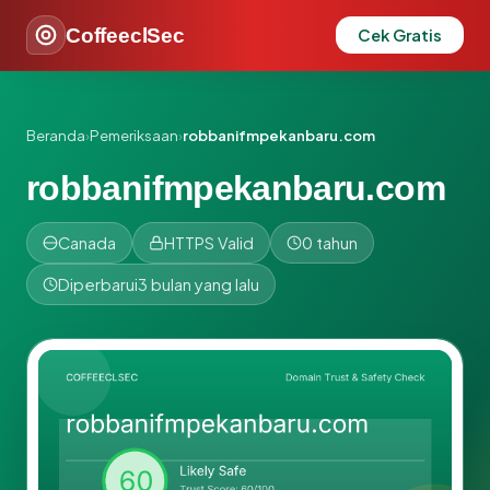
CoffeeclSec
Cek Gratis
Beranda
›
Pemeriksaan
›
robbanifmpekanbaru.com
robbanifmpekanbaru.com
Canada
HTTPS Valid
0 tahun
Diperbarui
3 bulan yang lalu