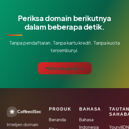
Periksa domain berikutnya
dalam beberapa detik.
Tanpa pendaftaran. Tanpa kartu kredit. Tanpa kuota
tersembunyi.
Mulai cek gratis →
PRODUK
BAHASA
TAUTA
CoffeeclSec
SAHAB
Beranda
Bahasa
Intelijen domain
Indonesia
YourvillD