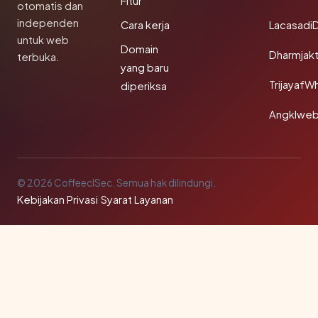
Fitur
otomatis dan
independen
Cara kerja
Lacasadi
untuk web
Domain
Dharmjak
terbuka.
yang baru
TrijayafW
diperiksa
Angklwe
© 2026 CoffeeclSec. Semua hak dilindungi.
Kebijakan Privasi
·
Syarat Layanan