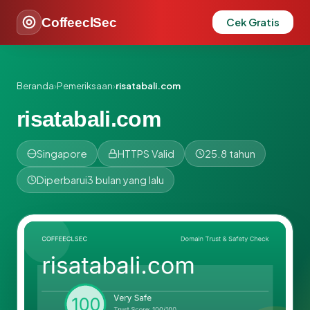
CoffeeclSec
Cek Gratis
Beranda
›
Pemeriksaan
›
risatabali.com
risatabali.com
Singapore
HTTPS Valid
25.8 tahun
Diperbarui
3 bulan yang lalu