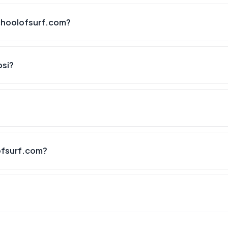
choolofsurf.com?
psi?
ofsurf.com?