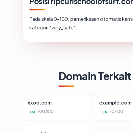
Posisi ripcurlschoolofsurf.c
Pada skala 0-100, pemeriksaan otomatis ka
kategori "very_safe".
Domain Terkait
xxoo.com
example.com
100/100
70/100
CA
CA