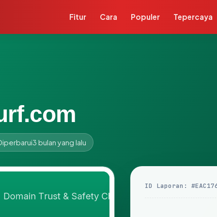
Fitur
Cara
Populer
Tepercaya
urf.com
Diperbarui
3 bulan yang lalu
ID Laporan: #EAC17