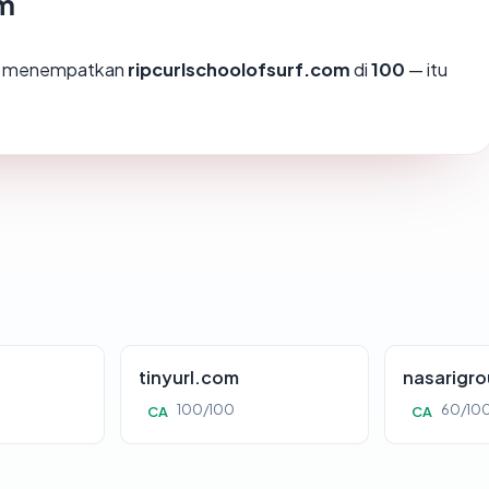
om
mi menempatkan
ripcurlschoolofsurf.com
di
100
— itu
tinyurl.com
nasarigr
100/100
60/10
CA
CA