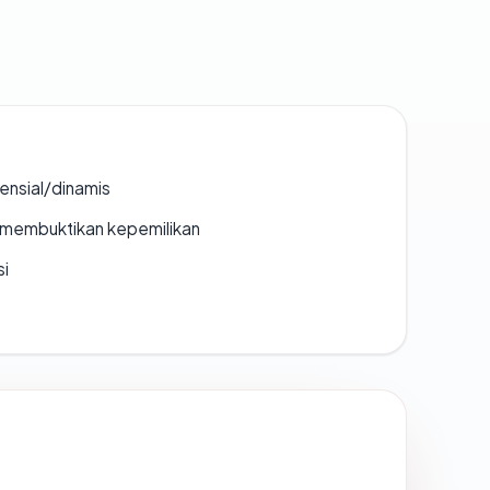
densial/dinamis
ak membuktikan kepemilikan
si