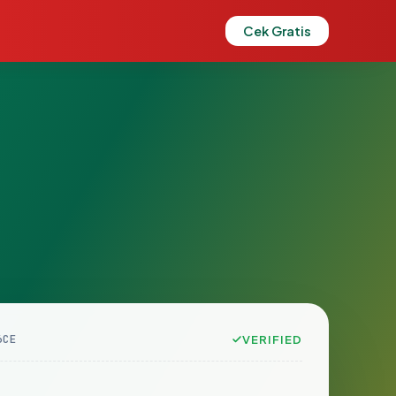
Cek Gratis
6CE
VERIFIED