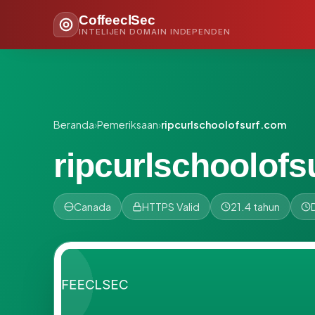
CoffeeclSec
INTELIJEN DOMAIN INDEPENDEN
Beranda
›
Pemeriksaan
›
ripcurlschoolofsurf.com
ripcurlschoolofs
Canada
HTTPS Valid
21.4 tahun