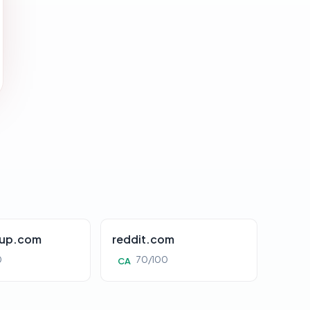
oup.com
reddit.com
0
70/100
CA