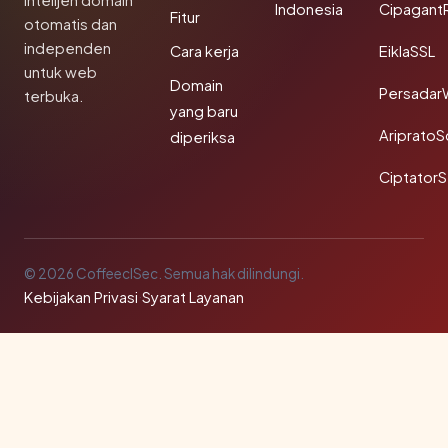
Intelijen domain
Indonesia
Cipagant
Fitur
otomatis dan
independen
Cara kerja
EiklaSSL
untuk web
Domain
Persadar
terbuka.
yang baru
Ariprato
diperiksa
Ciptator
© 2026 CoffeeclSec. Semua hak dilindungi.
Kebijakan Privasi
·
Syarat Layanan