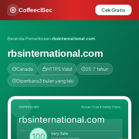
CoffeeclSec
Cek Gratis
Beranda
›
Pemeriksaan
›
rbsinternational.com
rbsinternational.com
Canada
HTTPS Valid
25.7 tahun
Diperbarui
3 bulan yang lalu