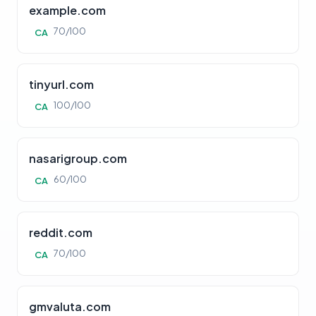
example.com
70/100
CA
tinyurl.com
100/100
CA
nasarigroup.com
60/100
CA
reddit.com
70/100
CA
gmvaluta.com