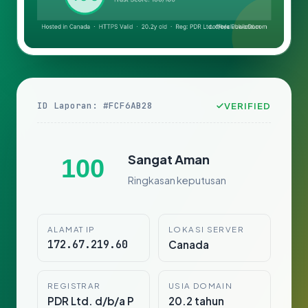
ID Laporan: #FCF6AB28
VERIFIED
Sangat Aman
100
Ringkasan keputusan
ALAMAT IP
LOKASI SERVER
172.67.219.60
Canada
REGISTRAR
USIA DOMAIN
PDR Ltd. d/b/a P
20.2 tahun