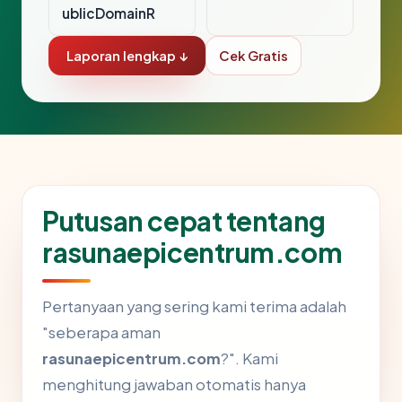
ublicDomainR
Laporan lengkap ↓
Cek Gratis
Putusan cepat tentang
rasunaepicentrum.com
Pertanyaan yang sering kami terima adalah
"seberapa aman
rasunaepicentrum.com
?". Kami
menghitung jawaban otomatis hanya