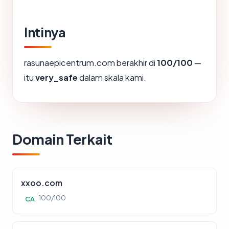
Intinya
rasunaepicentrum.com berakhir di
100/100
—
itu
very_safe
dalam skala kami.
Domain Terkait
xxoo.com
100/100
CA