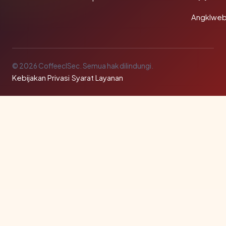
Angklwe
© 2026 CoffeeclSec. Semua hak dilindungi.
Kebijakan Privasi
·
Syarat Layanan