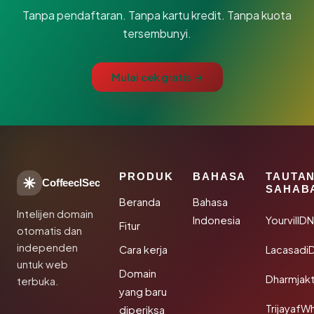
Tanpa pendaftaran. Tanpa kartu kredit. Tanpa kuota
tersembunyi.
Mulai cek gratis →
PRODUK
BAHASA
TAUTA
CoffeeclSec
SAHAB
Beranda
Bahasa
Intelijen domain
Indonesia
YourvillD
Fitur
otomatis dan
independen
Cara kerja
Lacasadi
untuk web
Domain
Dharmjak
terbuka.
yang baru
TrijayafW
diperiksa