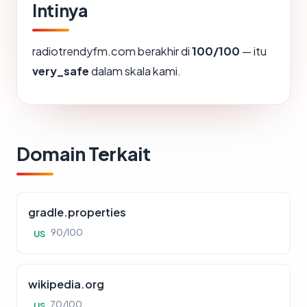
Intinya
radiotrendyfm.com berakhir di
100/100
— itu
very_safe
dalam skala kami.
Domain Terkait
gradle.properties
90/100
US
wikipedia.org
70/100
US