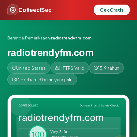
CoffeeclSec
Cek Gratis
Beranda
›
Pemeriksaan
›
radiotrendyfm.com
radiotrendyfm.com
United States
HTTPS Valid
15.9 tahun
Diperbarui
3 bulan yang lalu