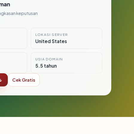
man
ngkasan keputusan
LOKASI SERVER
United States
USIA DOMAIN
5.5 tahun
↓
Cek Gratis