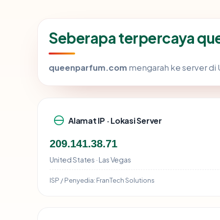
Seberapa terpercaya q
queenparfum.com
mengarah ke server di U
Alamat IP · Lokasi Server
209.141.38.71
United States · Las Vegas
ISP / Penyedia:
FranTech Solutions