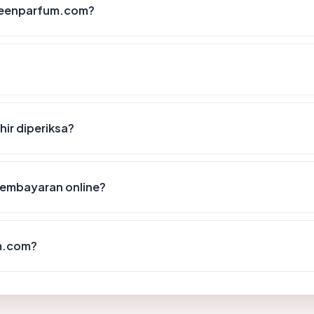
ueenparfum.com?
?
ir diperiksa?
embayaran online?
m.com?