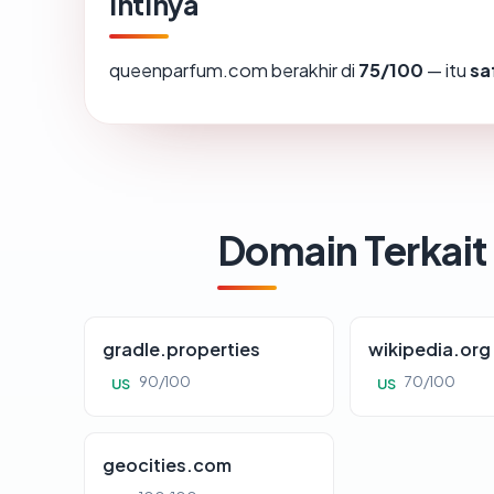
Intinya
queenparfum.com berakhir di
75/100
— itu
sa
Domain Terkait
gradle.properties
wikipedia.org
90/100
70/100
US
US
geocities.com