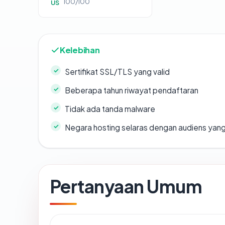
100/100
US
Kelebihan
Sertifikat SSL/TLS yang valid
Beberapa tahun riwayat pendaftaran
Tidak ada tanda malware
Negara hosting selaras dengan audiens yan
Pertanyaan Umum