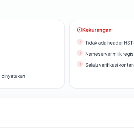
Kekurangan
Tidak ada header HST
Nameserver milik regi
Selalu verifikasi kont
g dinyatakan