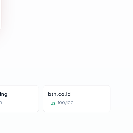
ing
btn.co.id
0
100/100
US