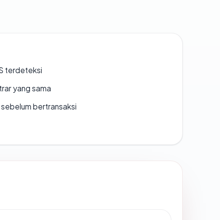
S terdeteksi
strar yang sama
en sebelum bertransaksi