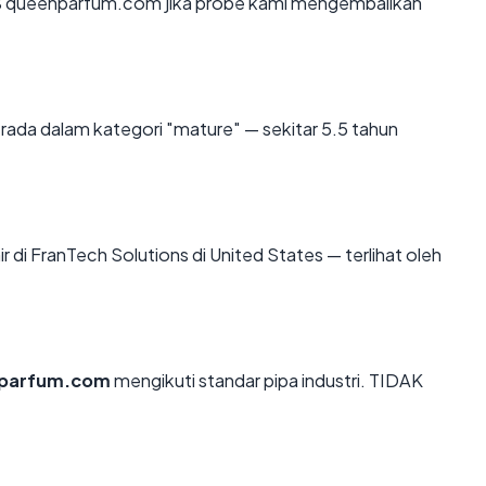
S queenparfum.com jika probe kami mengembalikan
rada dalam kategori "mature" — sekitar 5.5 tahun
r di FranTech Solutions di United States — terlihat oleh
parfum.com
mengikuti standar pipa industri. TIDAK