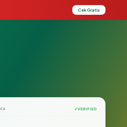
Cek Gratis
BC6
VERIFIED