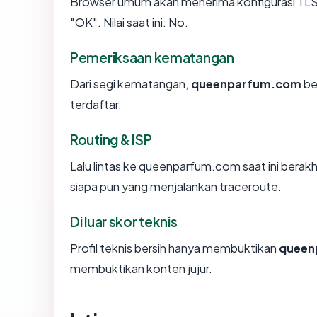
Browser umum akan menerima konfigurasi TL
"OK". Nilai saat ini: No.
Pemeriksaan kematangan
Dari segi kematangan,
queenparfum.com
be
terdaftar.
Routing & ISP
Lalu lintas ke queenparfum.com saat ini berakhi
siapa pun yang menjalankan traceroute.
Di luar skor teknis
Profil teknis bersih hanya membuktikan
queen
membuktikan konten jujur.