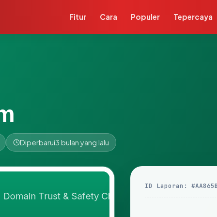
Fitur
Cara
Populer
Tepercaya
om
Diperbarui
3 bulan yang lalu
ID Laporan: #AA865