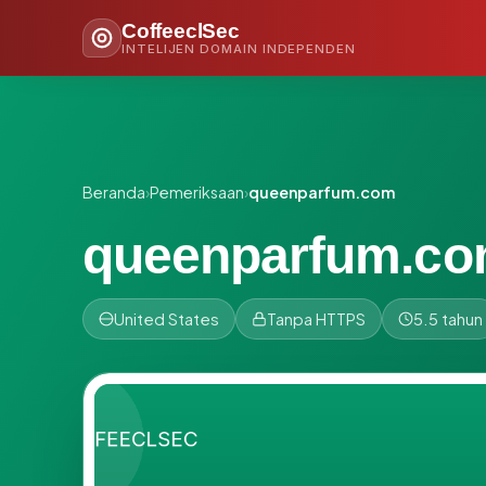
CoffeeclSec
INTELIJEN DOMAIN INDEPENDEN
Beranda
›
Pemeriksaan
›
queenparfum.com
queenparfum.c
United States
Tanpa HTTPS
5.5 tahun