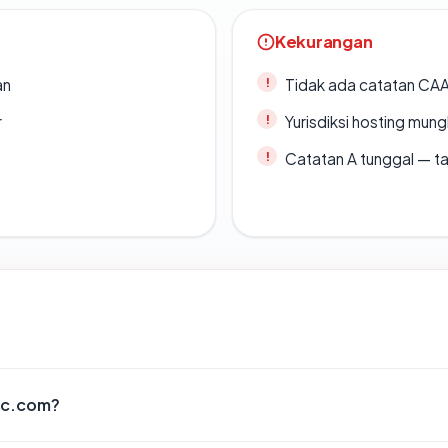
Kekurangan
an
Tidak ada catatan CA
r
Yurisdiksi hosting mun
Catatan A tunggal — ta
ic.com?