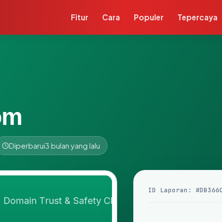
Fitur
Cara
Populer
Tepercaya
om
Diperbarui
3 bulan yang lalu
ID Laporan: #DB366