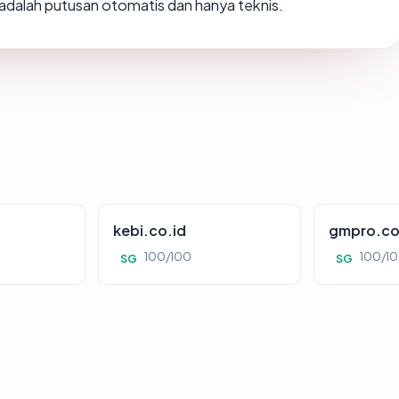
i adalah putusan otomatis dan hanya teknis.
kebi.co.id
gmpro.co
100/100
100/1
SG
SG