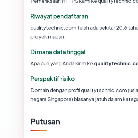
Pemeriksaan HTTPS kami ke qualitytechnic.c
Riwayat pendaftaran
qualitytechnic.com telah ada sekitar 20.6 ta
proyek mapan.
Di mana data tinggal
Apa pun yang Anda kirim ke
qualitytechnic.
Perspektif risiko
Domain dengan profil qualitytechnic.com (usi
negara Singapore) biasanya jatuh dalam katego
Putusan