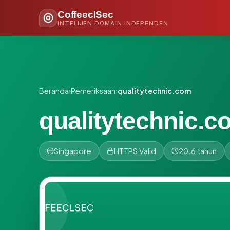
CoffeeclSec
INTELIJEN DOMAIN INDEPENDEN
Beranda
›
Pemeriksaan
›
qualitytechnic.com
qualitytechnic.c
Singapore
HTTPS Valid
20.6 tahun