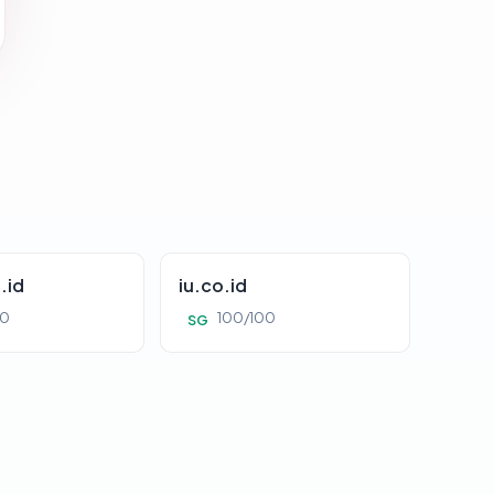
.id
iu.co.id
00
100/100
SG