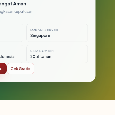
angat Aman
ngkasan keputusan
LOKASI SERVER
Singapore
USIA DOMAIN
donesia
20.6 tahun
↓
Cek Gratis