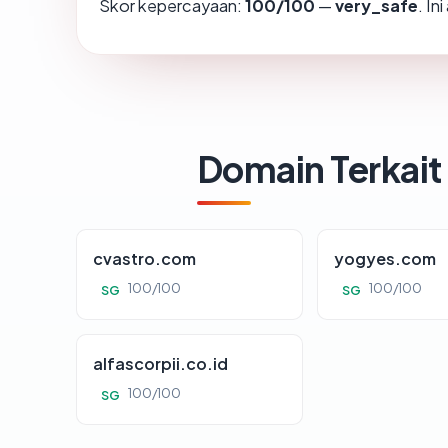
Skor kepercayaan:
100/100
—
very_safe
. In
Domain Terkait
cvastro.com
yogyes.com
100/100
100/100
SG
SG
alfascorpii.co.id
100/100
SG