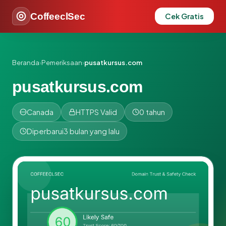
CoffeeclSec
Cek Gratis
Beranda
›
Pemeriksaan
›
pusatkursus.com
pusatkursus.com
Canada
HTTPS Valid
0 tahun
Diperbarui
3 bulan yang lalu