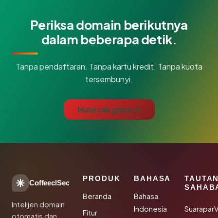
Periksa domain berikutnya
dalam beberapa detik.
Tanpa pendaftaran. Tanpa kartu kredit. Tanpa kuota
tersembunyi.
Mulai cek gratis →
PRODUK
BAHASA
TAUTA
CoffeeclSec
SAHAB
Beranda
Bahasa
Intelijen domain
Indonesia
SuaraparV
Fitur
otomatis dan