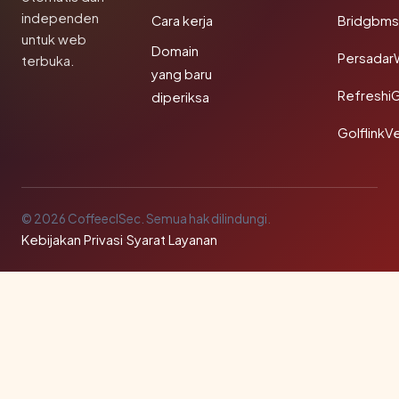
independen
Cara kerja
Bridgbms
untuk web
Domain
Persadar
terbuka.
yang baru
Refreshi
diperiksa
GolflinkVe
© 2026 CoffeeclSec. Semua hak dilindungi.
Kebijakan Privasi
·
Syarat Layanan