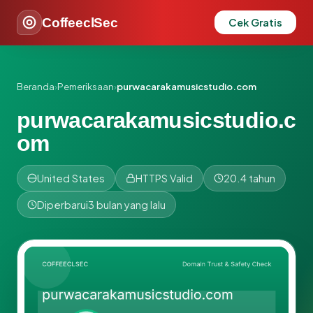
CoffeeclSec
Cek Gratis
Beranda
›
Pemeriksaan
›
purwacarakamusicstudio.com
purwacarakamusicstudio.c
om
United States
HTTPS Valid
20.4 tahun
Diperbarui
3 bulan yang lalu