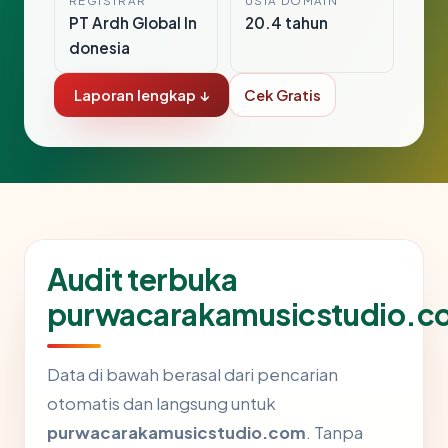
REGISTRAR
USIA DOMAIN
PT Ardh Global In
20.4 tahun
donesia
Laporan lengkap ↓
Cek Gratis
Audit terbuka
purwacarakamusicstudio.c
Data di bawah berasal dari pencarian
otomatis dan langsung untuk
purwacarakamusicstudio.com
. Tanpa