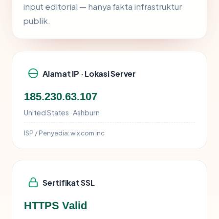
input editorial — hanya fakta infrastruktur
publik.
Alamat IP · Lokasi Server
185.230.63.107
United States · Ashburn
ISP / Penyedia:
wix com inc
Sertifikat SSL
HTTPS Valid