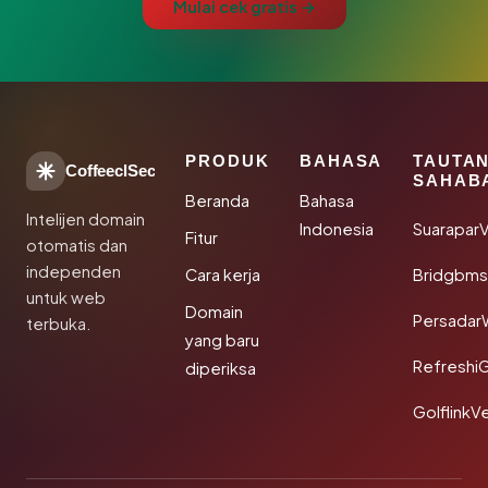
Mulai cek gratis →
PRODUK
BAHASA
TAUTA
CoffeeclSec
SAHAB
Beranda
Bahasa
Intelijen domain
Indonesia
SuaraparV
Fitur
otomatis dan
independen
Cara kerja
Bridgbms
untuk web
Domain
Persadar
terbuka.
yang baru
Refreshi
diperiksa
GolflinkVe