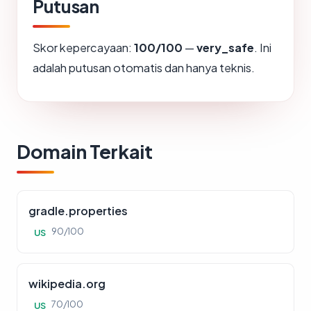
Putusan
Skor kepercayaan:
100/100
—
very_safe
. Ini
adalah putusan otomatis dan hanya teknis.
Domain Terkait
gradle.properties
90/100
US
wikipedia.org
70/100
US