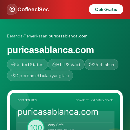
CoffeeclSec
Cek Gratis
Beranda
›
Pemeriksaan
›
puricasablanca.com
puricasablanca.com
United States
HTTPS Valid
26.4 tahun
Diperbarui
3 bulan yang lalu