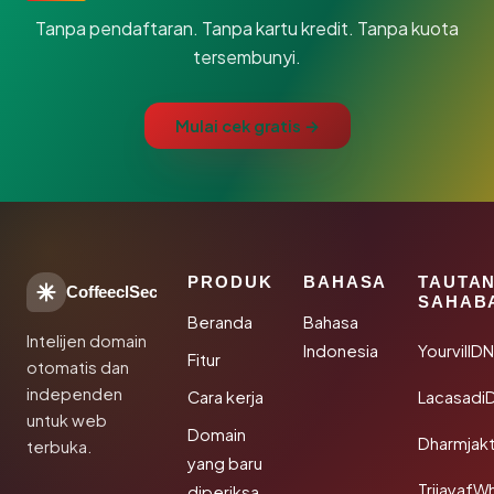
Tanpa pendaftaran. Tanpa kartu kredit. Tanpa kuota
tersembunyi.
Mulai cek gratis →
PRODUK
BAHASA
TAUTA
CoffeeclSec
SAHAB
Beranda
Bahasa
Intelijen domain
Indonesia
YourvillD
Fitur
otomatis dan
independen
Cara kerja
Lacasadi
untuk web
Domain
Dharmjak
terbuka.
yang baru
TrijayafW
diperiksa