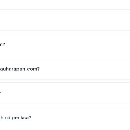
om?
ulauharapan.com?
?
hir diperiksa?