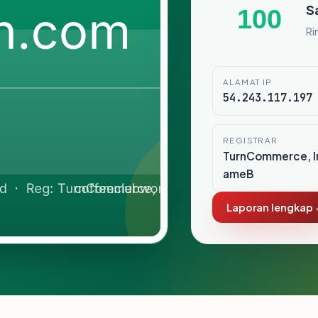
S
100
Ri
ALAMAT IP
54.243.117.197
REGISTRAR
TurnCommerce, I
ameB
Laporan lengkap 