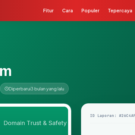
Fitur
Cara
Populer
Tepercaya
om
Diperbarui
3 bulan yang lalu
ID Laporan: #26C4A