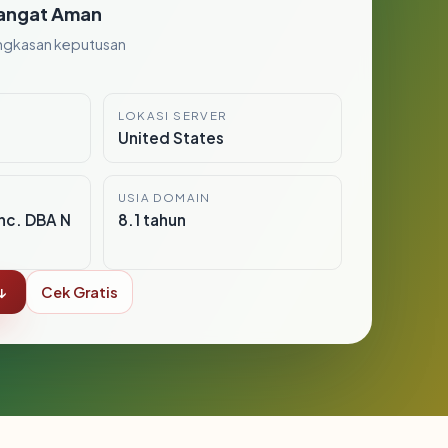
angat Aman
ngkasan keputusan
LOKASI SERVER
United States
USIA DOMAIN
nc. DBA N
8.1 tahun
↓
Cek Gratis