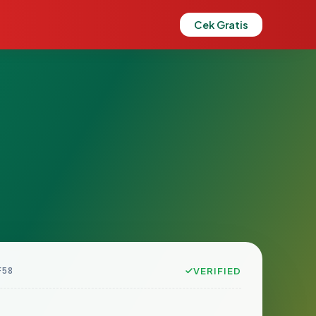
Cek Gratis
F58
VERIFIED