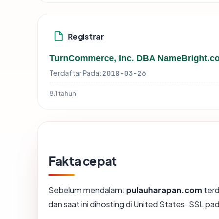
Registrar
TurnCommerce, Inc. DBA NameBright.c
Terdaftar Pada:
2018-03-26
8.1 tahun
Fakta cepat
Sebelum mendalam:
pulauharapan.com
terd
dan saat ini dihosting di United States. SSL 