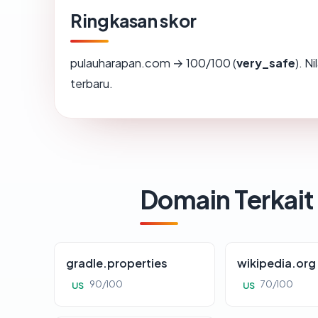
Ringkasan skor
pulauharapan.com → 100/100 (
very_safe
). N
terbaru.
Domain Terkait
gradle.properties
wikipedia.org
90/100
70/100
US
US