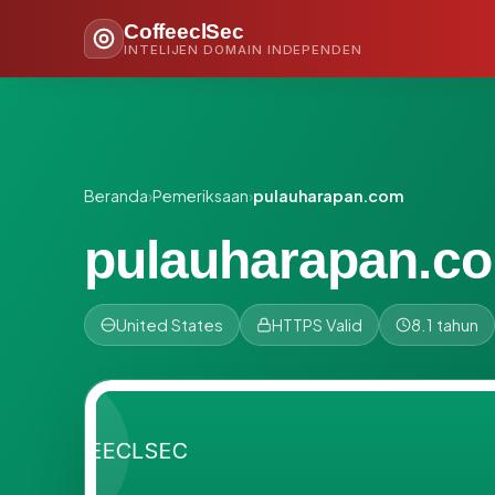
CoffeeclSec
INTELIJEN DOMAIN INDEPENDEN
Beranda
›
Pemeriksaan
›
pulauharapan.com
pulauharapan.c
United States
HTTPS Valid
8.1 tahun