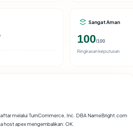
Sangat Aman
o
100
/100
Ringkasan keputusan
aftar melalui TurnCommerce, Inc. DBA NameBright.com
pada host apex mengembalikan: OK.