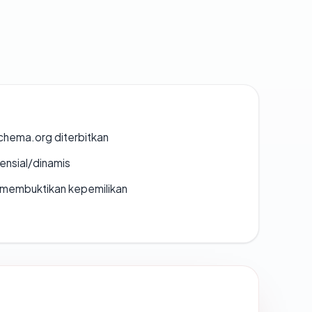
chema.org diterbitkan
densial/dinamis
ak membuktikan kepemilikan