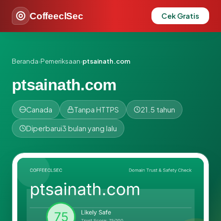
CoffeeclSec
Cek Gratis
Beranda
›
Pemeriksaan
›
ptsainath.com
ptsainath.com
Canada
Tanpa HTTPS
21.5 tahun
Diperbarui
3 bulan yang lalu