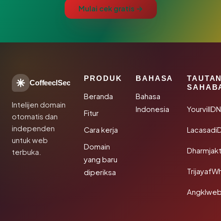
Mulai cek gratis →
PRODUK
BAHASA
TAUTA
CoffeeclSec
SAHAB
Beranda
Bahasa
Intelijen domain
Indonesia
YourvillD
Fitur
otomatis dan
independen
Cara kerja
Lacasadi
untuk web
Domain
Dharmjak
terbuka.
yang baru
TrijayafW
diperiksa
Angklwe