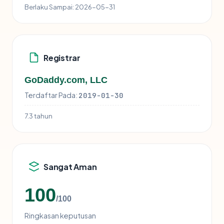
Berlaku Sampai:
2026-05-31
Registrar
GoDaddy.com, LLC
Terdaftar Pada:
2019-01-30
7.3 tahun
Sangat Aman
100
/100
Ringkasan keputusan