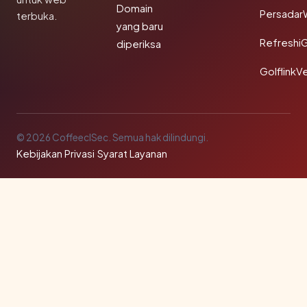
Domain
Persadar
terbuka.
yang baru
Refreshi
diperiksa
GolflinkVe
© 2026 CoffeeclSec. Semua hak dilindungi.
Kebijakan Privasi
·
Syarat Layanan