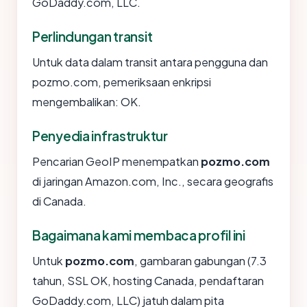
GoDaddy.com, LLC.
Perlindungan transit
Untuk data dalam transit antara pengguna dan
pozmo.com, pemeriksaan enkripsi
mengembalikan: OK.
Penyedia infrastruktur
Pencarian GeoIP menempatkan
pozmo.com
di jaringan Amazon.com, Inc., secara geografis
di Canada.
Bagaimana kami membaca profil ini
Untuk
pozmo.com
, gambaran gabungan (7.3
tahun, SSL OK, hosting Canada, pendaftaran
GoDaddy.com, LLC) jatuh dalam pita