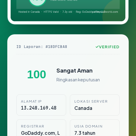
ID Laporan: #18DFCBA8
VERIFIED
Sangat Aman
100
Ringkasan keputusan
ALAMAT IP
LOKASI SERVER
13.248.169.48
Canada
REGISTRAR
USIA DOMAIN
GoDaddy.com, L
7.3 tahun