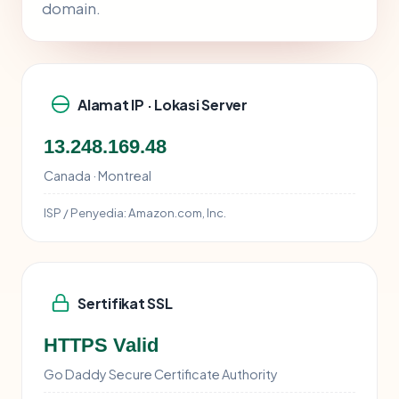
domain.
Alamat IP · Lokasi Server
13.248.169.48
Canada · Montreal
ISP / Penyedia:
Amazon.com, Inc.
Sertifikat SSL
HTTPS Valid
Go Daddy Secure Certificate Authority