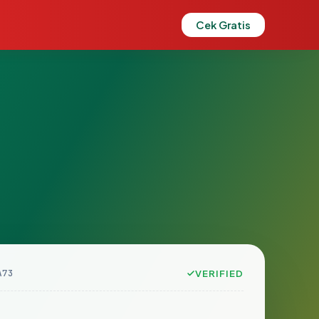
Cek Gratis
A73
VERIFIED