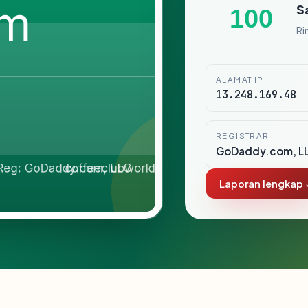
S
100
Ri
ALAMAT IP
13.248.169.48
REGISTRAR
GoDaddy.com, L
Laporan lengkap 