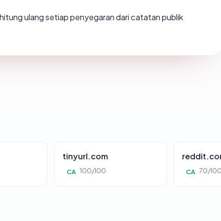
 dihitung ulang setiap penyegaran dari catatan publik
tinyurl.com
reddit.c
100/100
70/10
CA
CA