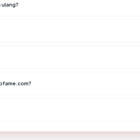
 ulang?
popfame.com?