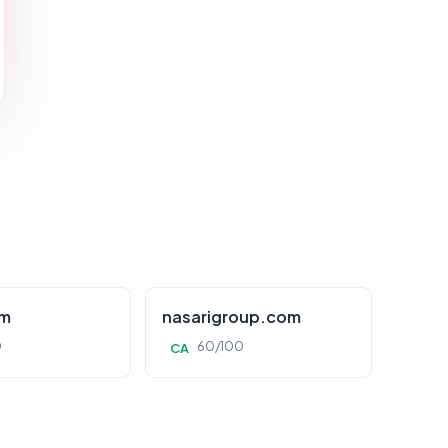
om
nasarigroup.com
0
60/100
CA