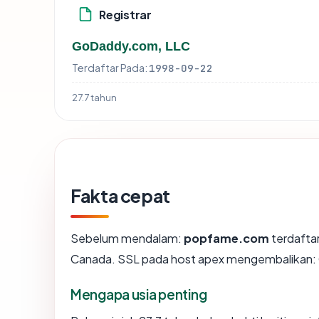
Registrar
GoDaddy.com, LLC
Terdaftar Pada:
1998-09-22
27.7 tahun
Fakta cepat
Sebelum mendalam:
popfame.com
terdaftar
Canada. SSL pada host apex mengembalikan:
Mengapa usia penting