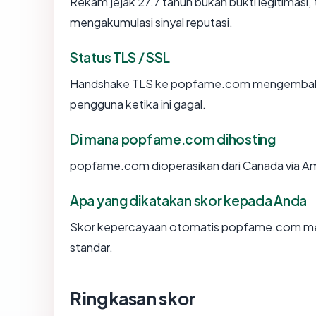
Rekam jejak 27.7 tahun bukan bukti legitimasi, 
mengakumulasi sinyal reputasi.
Status TLS / SSL
Handshake TLS ke popfame.com mengembali
pengguna ketika ini gagal.
Di mana popfame.com dihosting
popfame.com dioperasikan dari Canada via A
Apa yang dikatakan skor kepada Anda
Skor kepercayaan otomatis popfame.com mence
standar.
Ringkasan skor