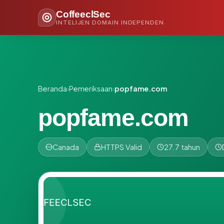
CoffeeclSec
INTELIJEN DOMAIN INDEPENDEN
Beranda
›
Pemeriksaan
›
popfame.com
popfame.com
Canada
HTTPS Valid
27.7 tahun