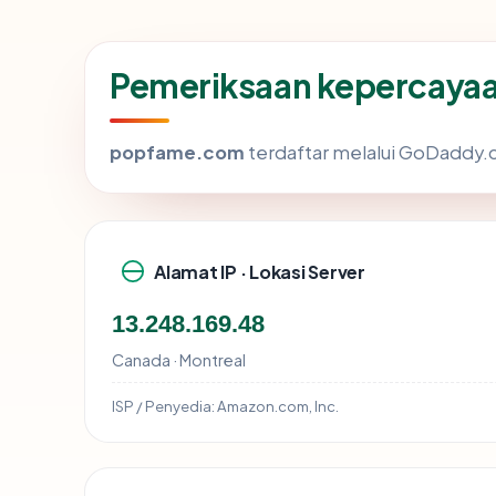
Pemeriksaan kepercaya
popfame.com
terdaftar melalui GoDaddy.co
Alamat IP · Lokasi Server
13.248.169.48
Canada · Montreal
ISP / Penyedia:
Amazon.com, Inc.