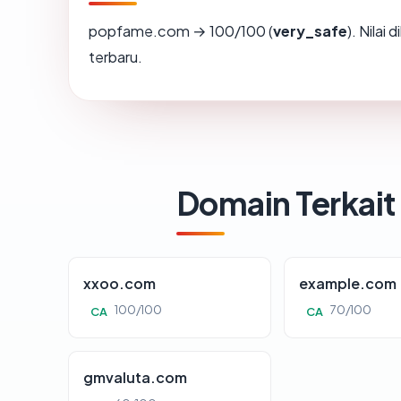
popfame.com → 100/100 (
very_safe
). Nilai
terbaru.
Domain Terkait
xxoo.com
example.com
100/100
70/100
CA
CA
gmvaluta.com