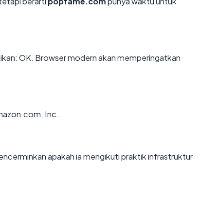
tetapi berarti
popfame.com
punya waktu untuk
kan: OK. Browser modern akan memperingatkan
mazon.com, Inc..
rminkan apakah ia mengikuti praktik infrastruktur