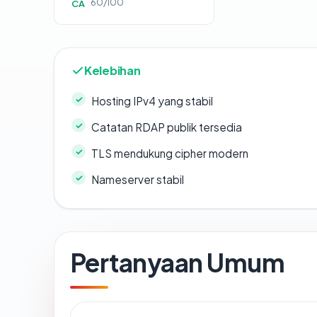
60/100
CA
Kelebihan
Hosting IPv4 yang stabil
Catatan RDAP publik tersedia
TLS mendukung cipher modern
Nameserver stabil
Pertanyaan Umum