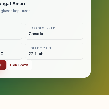
angat Aman
ngkasan keputusan
LOKASI SERVER
Canada
USIA DOMAIN
LC
27.7 tahun
↓
Cek Gratis