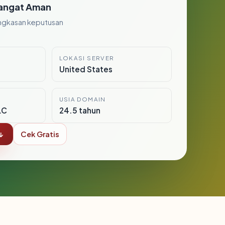
angat Aman
ngkasan keputusan
LOKASI SERVER
United States
USIA DOMAIN
LC
24.5 tahun
↓
Cek Gratis