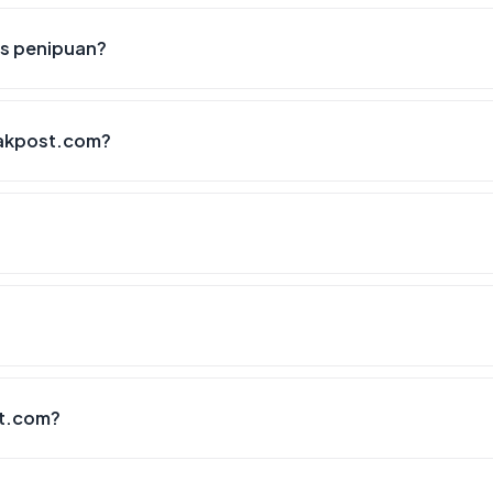
us penipuan?
nakpost.com?
st.com?