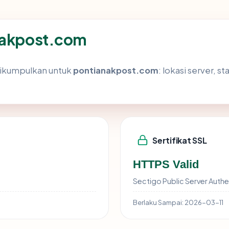
anakpost.com
dikumpulkan untuk
pontianakpost.com
: lokasi server, s
Sertifikat SSL
HTTPS Valid
Sectigo Public Server Authe
Berlaku Sampai:
2026-03-11