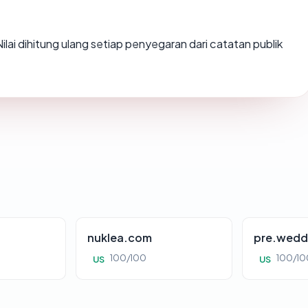
 Nilai dihitung ulang setiap penyegaran dari catatan publik
nuklea.com
pre.wedd
100/100
100/10
US
US