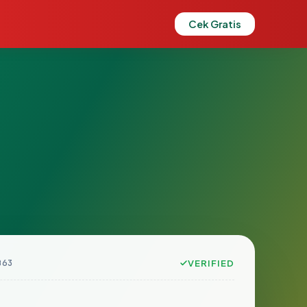
Cek Gratis
B63
VERIFIED