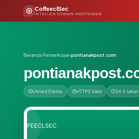
CoffeeclSec
INTELIJEN DOMAIN INDEPENDEN
Beranda
›
Pemeriksaan
›
pontianakpost.com
pontianakpost.
United States
HTTPS Valid
24.5 tahun