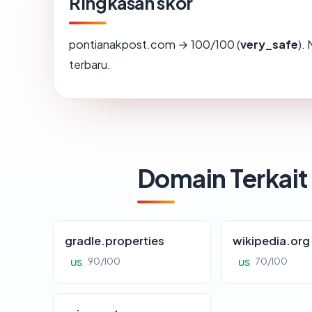
Ringkasan skor
pontianakpost.com → 100/100 (
very_safe
).
terbaru.
Domain Terkait
gradle.properties
wikipedia.org
90/100
70/100
US
US