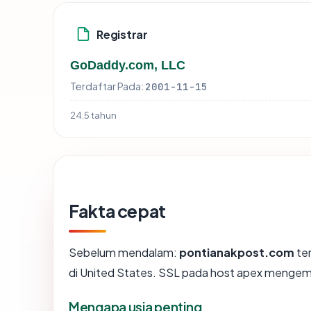
Registrar
GoDaddy.com, LLC
Terdaftar Pada:
2001-11-15
24.5 tahun
Fakta cepat
Sebelum mendalam:
pontianakpost.com
ter
di United States. SSL pada host apex mengem
Mengapa usia penting