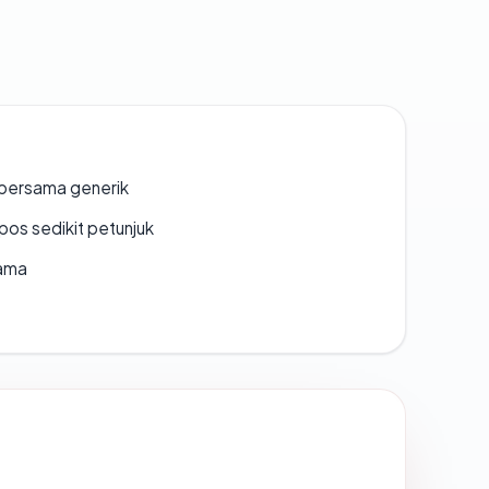
bersama generik
os sedikit petunjuk
lama