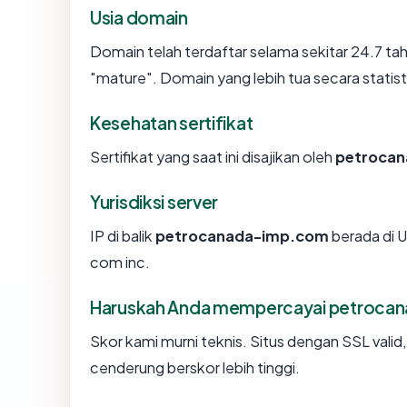
Usia domain
Domain telah terdaftar selama sekitar 24.7 
"mature". Domain yang lebih tua secara statisti
Kesehatan sertifikat
Sertifikat yang saat ini disajikan oleh
petroca
Yurisdiksi server
IP di balik
petrocanada-imp.com
berada di U
com inc.
Haruskah Anda mempercayai petroca
Skor kami murni teknis. Situs dengan SSL valid
cenderung berskor lebih tinggi.