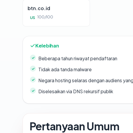
btn.co.id
100/100
US
Kelebihan
Beberapa tahun riwayat pendaftaran
Tidak ada tanda malware
Negara hosting selaras dengan audiens yan
Diselesaikan via DNS rekursif publik
Pertanyaan Umum