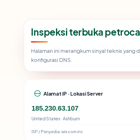
Inspeksi terbuka petro
Halaman ini merangkum sinyal teknis yang 
konfigurasi DNS.
Alamat IP · Lokasi Server
185.230.63.107
United States · Ashburn
ISP / Penyedia:
wix com inc