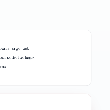
bersama generik
os sedikit petunjuk
lama