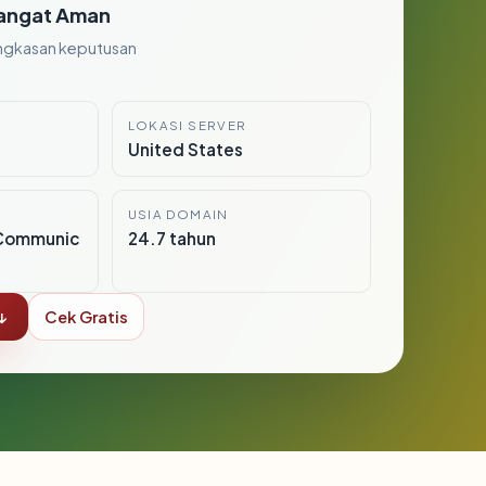
angat Aman
ngkasan keputusan
LOKASI SERVER
United States
USIA DOMAIN
Communic
24.7 tahun
↓
Cek Gratis