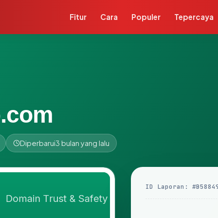
Fitur
Cara
Populer
Tepercaya
p.com
Diperbarui
3 bulan yang lalu
ID Laporan: #B5884