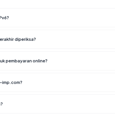
Pv6?
rakhir diperiksa?
uk pembayaran online?
a-imp.com?
n?