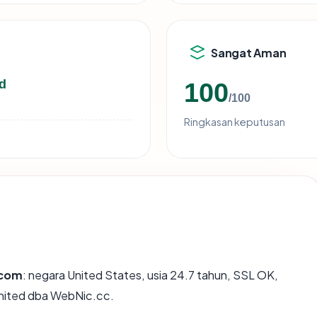
Sangat Aman
d
100
/100
Ringkasan keputusan
.com
: negara United States, usia 24.7 tahun, SSL OK,
ited dba WebNic.cc.