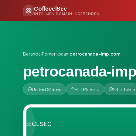
CoffeeclSec
INTELIJEN DOMAIN INDEPENDEN
Beranda
›
Pemeriksaan
›
petrocanada-imp.com
petrocanada-im
United States
HTTPS Valid
24.7 tahun