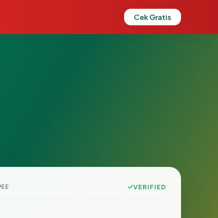
Cek Gratis
9EE
VERIFIED