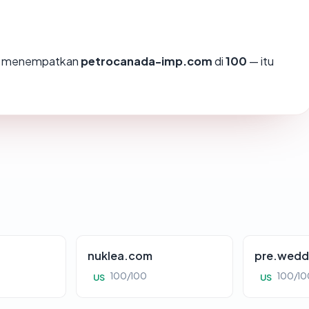
m
mi menempatkan
petrocanada-imp.com
di
100
— itu
nuklea.com
pre.wedd
100/100
100/10
US
US