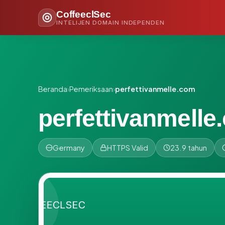
CoffeeclSec
INTELIJEN DOMAIN INDEPENDEN
Beranda
›
Pemeriksaan
›
perfettivanmelle.com
perfettivanmelle
Germany
HTTPS Valid
23.9 tahun