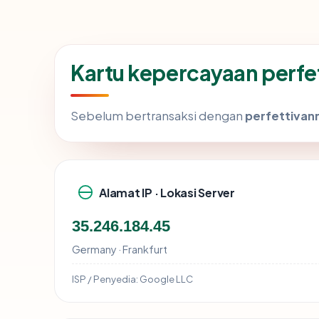
Kartu kepercayaan perf
Sebelum bertransaksi dengan
perfettivan
Alamat IP · Lokasi Server
35.246.184.45
Germany · Frankfurt
ISP / Penyedia:
Google LLC