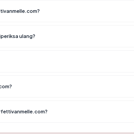
ettivanmelle.com?
iperiksa ulang?
.com?
rfettivanmelle.com?