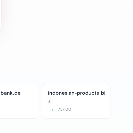
-bank.de
indonesian-products.bi
z
0
75/100
DE