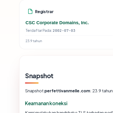
Registrar
CSC Corporate Domains, Inc.
Terdaftar Pada:
2002-07-03
23.9 tahun
Snapshot
Snapshot
perfettivanmelle.com
: 23.9 tahu
Keamanan koneksi
Kami melakukan handshake TLS terhadap per