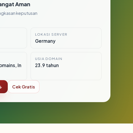
angat Aman
ngkasan keputusan
LOKASI SERVER
Germany
USIA DOMAIN
mains, In
23.9 tahun
↓
Cek Gratis