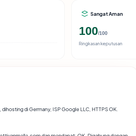
Sangat Aman
100
/100
Ringkasan keputusan
n, dihosting di Germany, ISP Google LLC, HTTPS OK.
fettivanmelle.com dan mendapat: OK. Digabung dengan