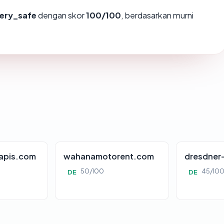
ery_safe
dengan skor
100/100
, berdasarkan murni
apis.com
wahanamotorent.com
dresdner
50/100
45/10
DE
DE