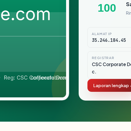
S
100
Ri
ALAMAT IP
35.246.184.45
REGISTRAR
CSC Corporate Do
c.
Laporan lengkap 