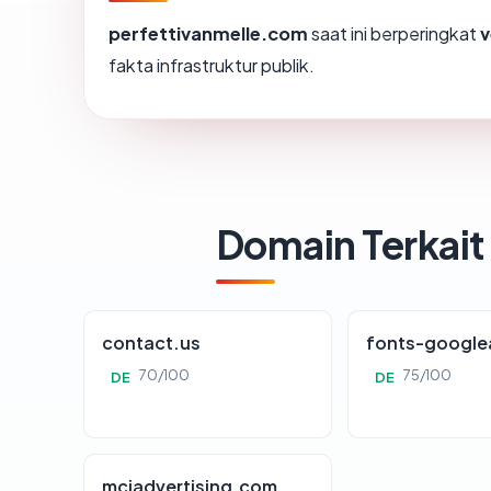
perfettivanmelle.com
saat ini berperingkat
v
fakta infrastruktur publik.
Domain Terkait
contact.us
fonts-google
70/100
75/100
DE
DE
mciadvertising.com