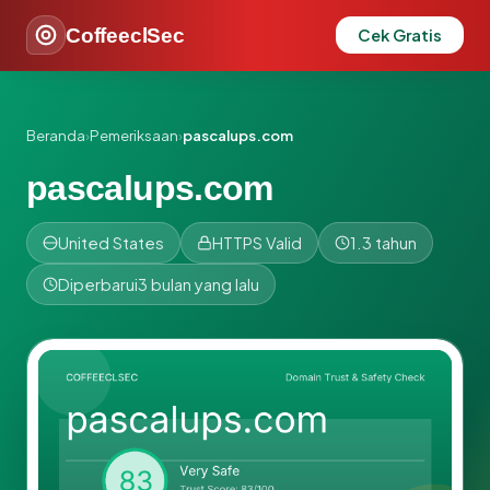
CoffeeclSec
Cek Gratis
Beranda
›
Pemeriksaan
›
pascalups.com
pascalups.com
United States
HTTPS Valid
1.3 tahun
Diperbarui
3 bulan yang lalu