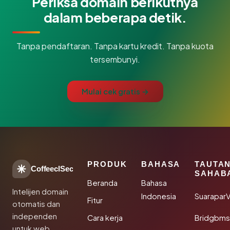
Periksa domain berikutnya
dalam beberapa detik.
Tanpa pendaftaran. Tanpa kartu kredit. Tanpa kuota
tersembunyi.
Mulai cek gratis →
PRODUK
BAHASA
TAUTA
CoffeeclSec
SAHAB
Beranda
Bahasa
Intelijen domain
Indonesia
SuaraparV
Fitur
otomatis dan
independen
Cara kerja
Bridgbms
untuk web