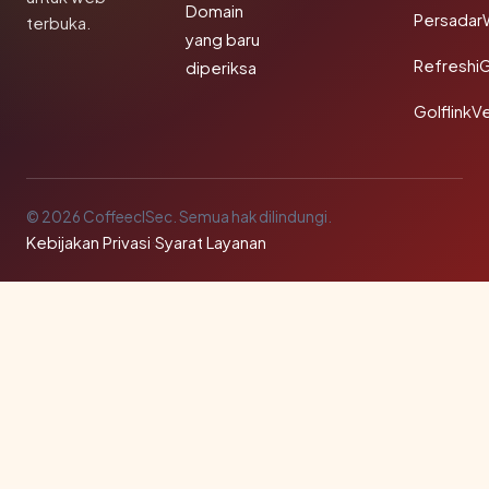
Domain
Persadar
terbuka.
yang baru
Refreshi
diperiksa
GolflinkVe
© 2026 CoffeeclSec. Semua hak dilindungi.
Kebijakan Privasi
·
Syarat Layanan