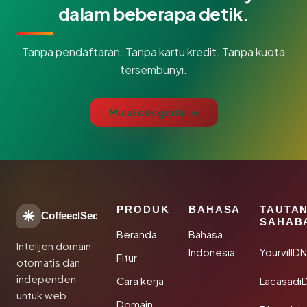
dalam beberapa detik.
Tanpa pendaftaran. Tanpa kartu kredit. Tanpa kuota
tersembunyi.
Mulai cek gratis →
PRODUK
BAHASA
TAUTA
CoffeeclSec
SAHAB
Beranda
Bahasa
Intelijen domain
Indonesia
YourvillD
Fitur
otomatis dan
independen
Cara kerja
Lacasadi
untuk web
Domain