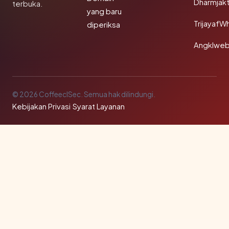
Dharmjak
terbuka.
yang baru
TrijayafW
diperiksa
Angklwe
© 2026 CoffeeclSec. Semua hak dilindungi.
Kebijakan Privasi
·
Syarat Layanan