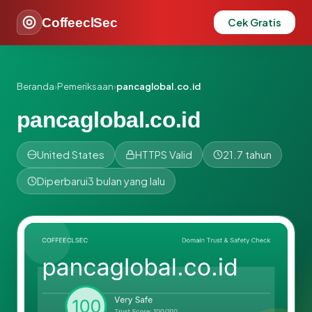
CoffeeclSec
Cek Gratis
Beranda
›
Pemeriksaan
›
pancaglobal.co.id
pancaglobal.co.id
United States
HTTPS Valid
21.7 tahun
Diperbarui
3 bulan yang lalu