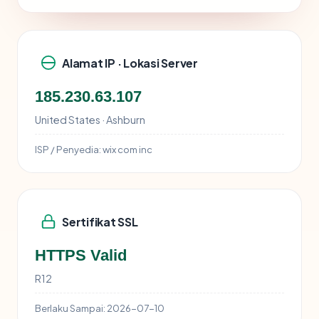
Alamat IP · Lokasi Server
185.230.63.107
United States · Ashburn
ISP / Penyedia:
wix com inc
Sertifikat SSL
HTTPS Valid
R12
Berlaku Sampai:
2026-07-10