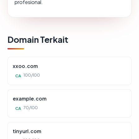
profesional.
Domain Terkait
xxoo.com
100/100
CA
example.com
70/100
CA
tinyurl.com