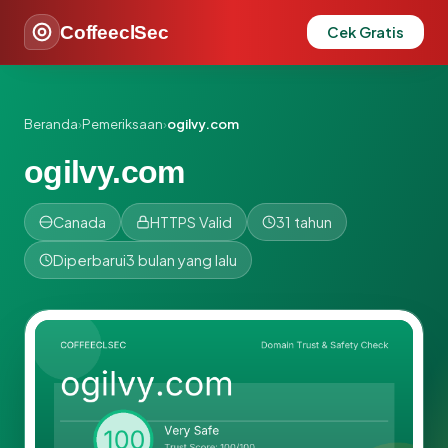
CoffeeclSec
Cek Gratis
Beranda
›
Pemeriksaan
›
ogilvy.com
ogilvy.com
Canada
HTTPS Valid
31 tahun
Diperbarui
3 bulan yang lalu