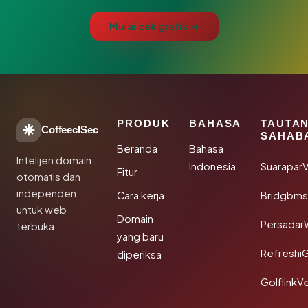
Mulai cek gratis →
PRODUK
BAHASA
TAUTA
CoffeeclSec
SAHAB
Beranda
Bahasa
Intelijen domain
Indonesia
SuaraparV
Fitur
otomatis dan
independen
Cara kerja
Bridgbms
untuk web
Domain
Persadar
terbuka.
yang baru
Refreshi
diperiksa
GolflinkVe