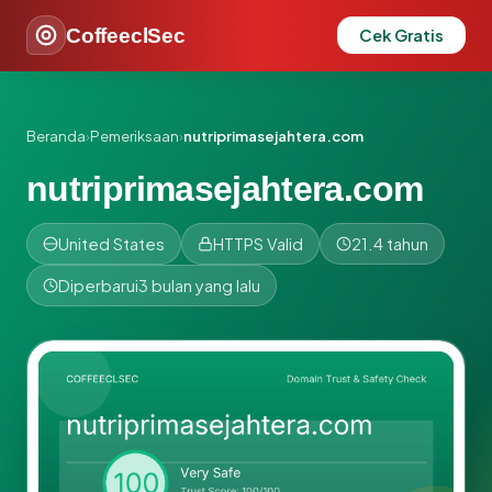
CoffeeclSec
Cek Gratis
Beranda
›
Pemeriksaan
›
nutriprimasejahtera.com
nutriprimasejahtera.com
United States
HTTPS Valid
21.4 tahun
Diperbarui
3 bulan yang lalu