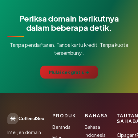
Periksa domain berikutnya
dalam beberapa detik.
Tanpa pendaftaran. Tanpa kartu kredit. Tanpa kuota
tersembunyi.
Mulai cek gratis →
PRODUK
BAHASA
TAUTA
CoffeeclSec
SAHAB
Beranda
Bahasa
Intelijen domain
Indonesia
Cipagant
Fitur