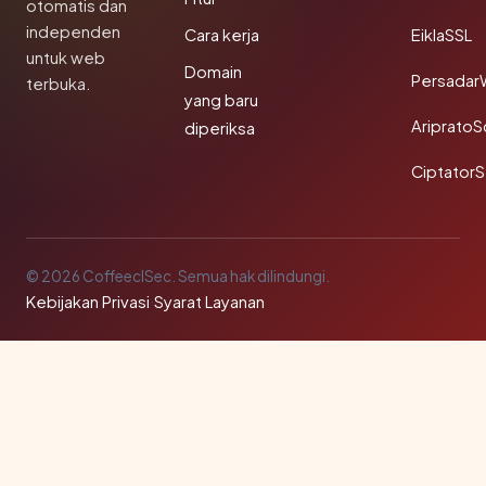
otomatis dan
independen
Cara kerja
EiklaSSL
untuk web
Domain
Persadar
terbuka.
yang baru
Ariprato
diperiksa
Ciptator
© 2026 CoffeeclSec. Semua hak dilindungi.
Kebijakan Privasi
·
Syarat Layanan