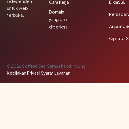
independen
Cara kerja
EiklaSSL
untuk web
Domain
Persadar
terbuka.
yang baru
Ariprato
diperiksa
Ciptator
© 2026 CoffeeclSec. Semua hak dilindungi.
Kebijakan Privasi
·
Syarat Layanan