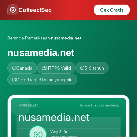
CoffeeclSec
Cek Gratis
Beranda
›
Pemeriksaan
›
nusamedia.net
nusamedia.net
Canada
HTTPS Valid
3.6 tahun
Diperbarui
3 bulan yang lalu