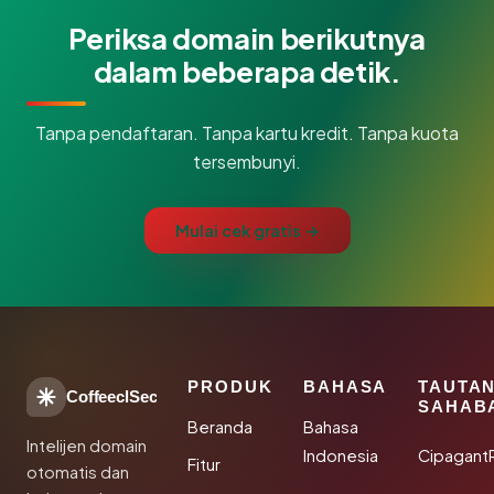
Periksa domain berikutnya
dalam beberapa detik.
Tanpa pendaftaran. Tanpa kartu kredit. Tanpa kuota
tersembunyi.
Mulai cek gratis →
PRODUK
BAHASA
TAUTA
CoffeeclSec
SAHAB
Beranda
Bahasa
Intelijen domain
Indonesia
Cipagant
Fitur
otomatis dan