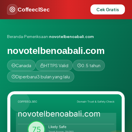
CoffeeclSec
Cek Gratis
Beranda
›
Pemeriksaan
›
novotelbenoabali.com
novotelbenoabali.com
Canada
HTTPS Valid
0.5 tahun
Diperbarui
3 bulan yang lalu