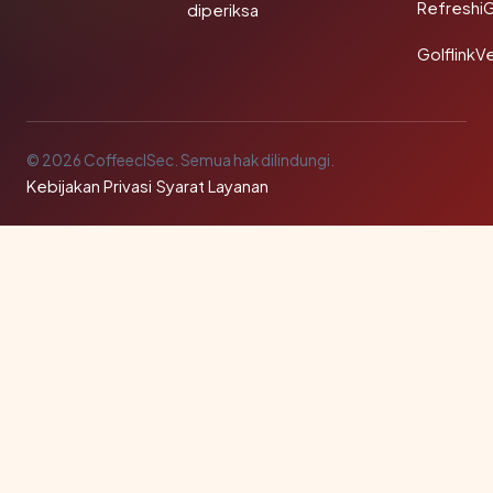
Refreshi
diperiksa
GolflinkVe
© 2026 CoffeeclSec. Semua hak dilindungi.
Kebijakan Privasi
·
Syarat Layanan