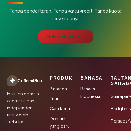
Tanpa pendaftaran. Tanpa kartu kredit. Tanpa kuota
tersembunyi.
Mulai cek gratis →
PRODUK
BAHASA
TAUTA
CoffeeclSec
SAHAB
Beranda
Bahasa
Intelijen domain
Indonesia
SuaraparV
Fitur
otomatis dan
independen
Cara kerja
Bridgbms
untuk web
Domain
Persadar
terbuka.
yang baru