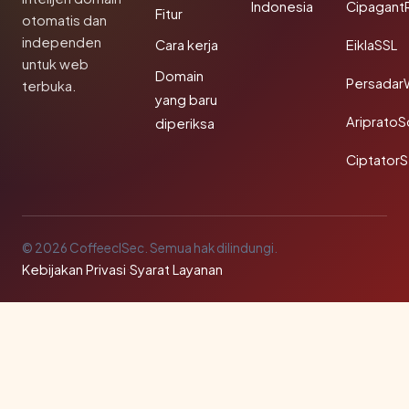
Indonesia
Cipagant
Fitur
otomatis dan
independen
Cara kerja
EiklaSSL
untuk web
Domain
Persadar
terbuka.
yang baru
Ariprato
diperiksa
Ciptator
© 2026 CoffeeclSec. Semua hak dilindungi.
Kebijakan Privasi
·
Syarat Layanan