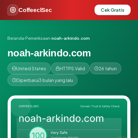
CoffeeclSec
Cek Gratis
Beranda
›
Pemeriksaan
›
noah-arkindo.com
noah-arkindo.com
United States
HTTPS Valid
26 tahun
Diperbarui
3 bulan yang lalu