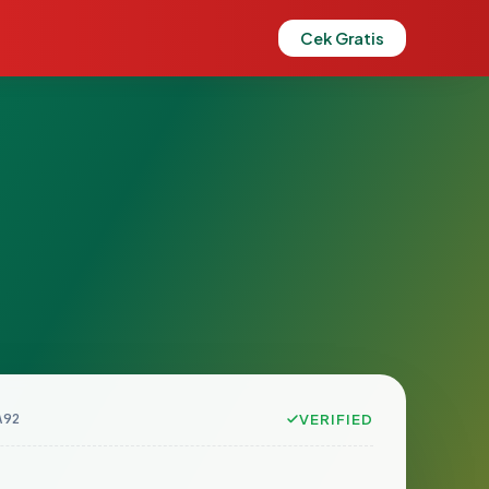
Cek Gratis
A92
VERIFIED