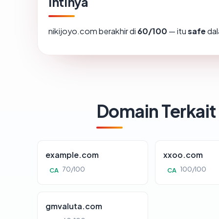
Intinya
nikijoyo.com berakhir di
60/100
— itu
safe
dal
Domain Terkait
example.com
xxoo.com
70/100
100/100
CA
CA
gmvaluta.com