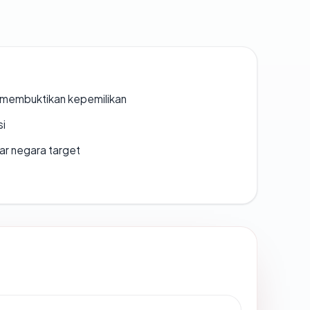
ak membuktikan kepemilikan
si
uar negara target