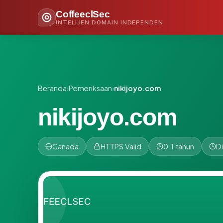
CoffeeclSec
INTELIJEN DOMAIN INDEPENDEN
Beranda
›
Pemeriksaan
›
nikijoyo.com
nikijoyo.com
Canada
HTTPS Valid
0.1 tahun
D