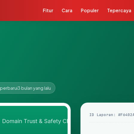
Fitur
Cara
Populer
Tepercaya
iperbarui
3 bulan yang lalu
ID Laporan: #F6402