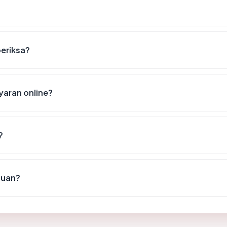
periksa?
aran online?
?
puan?