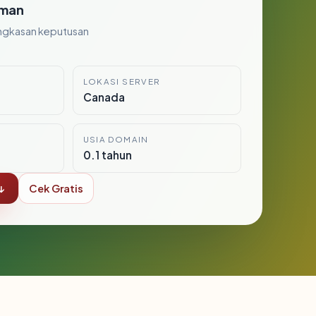
man
ngkasan keputusan
LOKASI SERVER
Canada
USIA DOMAIN
0.1 tahun
↓
Cek Gratis