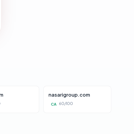
om
nasarigroup.com
0
60/100
CA