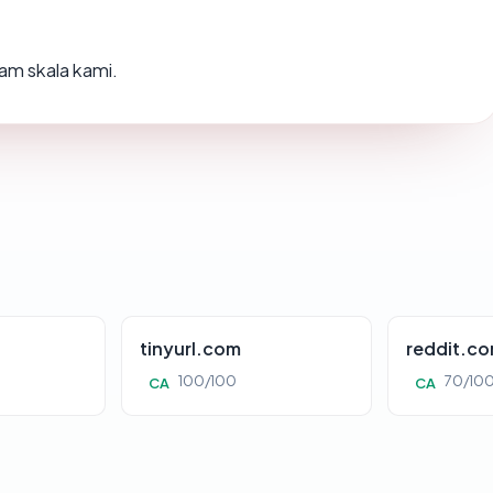
am skala kami.
tinyurl.com
reddit.c
100/100
70/10
CA
CA