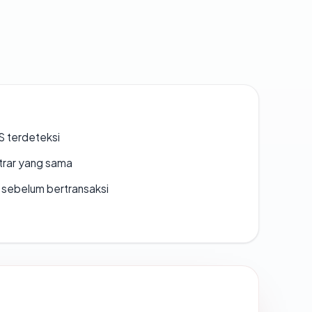
S terdeteksi
strar yang sama
en sebelum bertransaksi