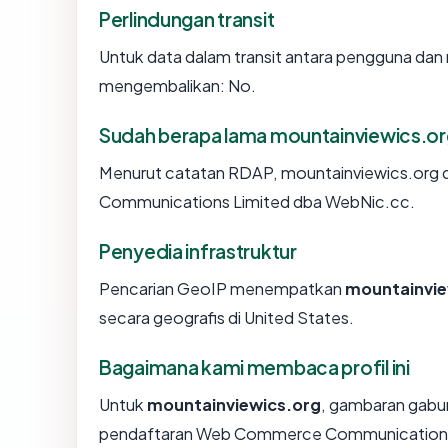
Perlindungan transit
Untuk data dalam transit antara pengguna dan
mengembalikan: No.
Sudah berapa lama mountainviewics.or
Menurut catatan RDAP, mountainviewics.org d
Communications Limited dba WebNic.cc.
Penyedia infrastruktur
Pencarian GeoIP menempatkan
mountainvie
secara geografis di United States.
Bagaimana kami membaca profil ini
Untuk
mountainviewics.org
, gambaran gabun
pendaftaran Web Commerce Communications Li