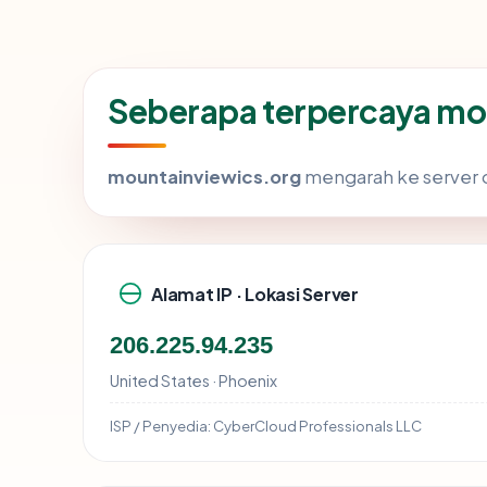
Seberapa terpercaya mo
mountainviewics.org
mengarah ke server di
Alamat IP · Lokasi Server
206.225.94.235
United States · Phoenix
ISP / Penyedia:
CyberCloud Professionals LLC