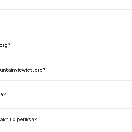
.org?
untainviewics.org?
v6?
akhir diperiksa?