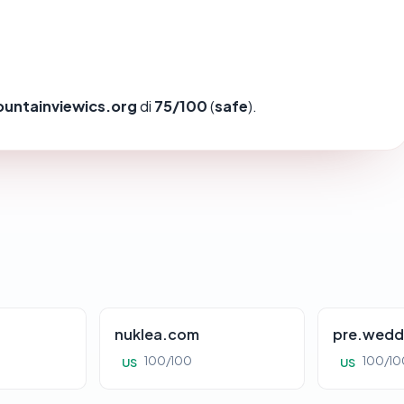
untainviewics.org
di
75/100
(
safe
).
nuklea.com
pre.wedd
100/100
100/10
US
US