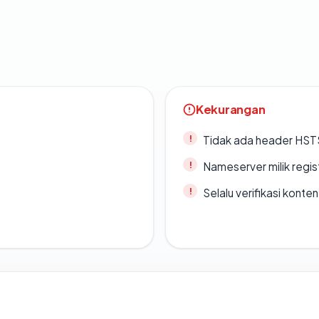
Kekurangan
Tidak ada header HST
Nameserver milik regi
Selalu verifikasi kont