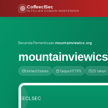
CoffeeclSec
INTELIJEN DOMAIN INDEPENDEN
Beranda
›
Pemeriksaan
›
mountainviewics.org
mountainviewics
United States
Tanpa HTTPS
25 tahun