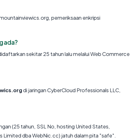
 mountainviewics.org, pemeriksaan enkripsi
g ada?
idaftarkan sekitar 25 tahun lalu melalui Web Commerce
wics.org
di jaringan CyberCloud Professionals LLC,
gan (25 tahun, SSL No, hosting United States,
mited dba WebNic.cc) jatuh dalam pita "safe".