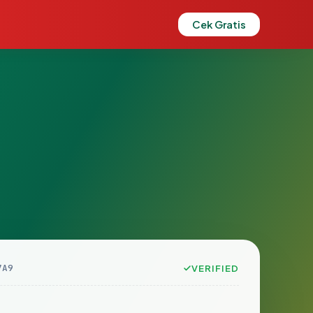
Cek Gratis
7A9
VERIFIED