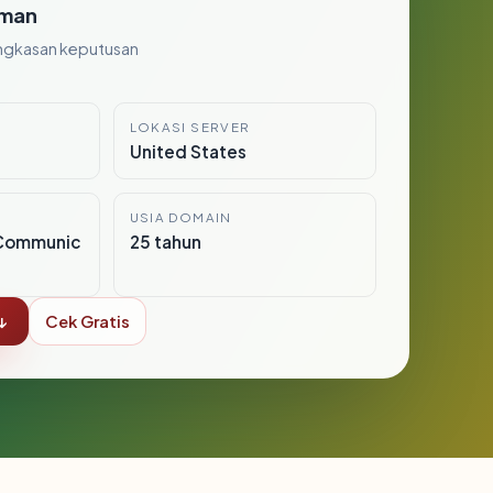
man
ngkasan keputusan
LOKASI SERVER
United States
USIA DOMAIN
Communic
25 tahun
↓
Cek Gratis