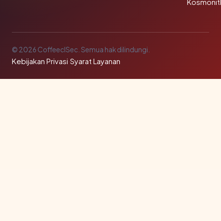
Kosmonit
© 2026 CoffeeclSec. Semua hak dilindungi.
Kebijakan Privasi
·
Syarat Layanan