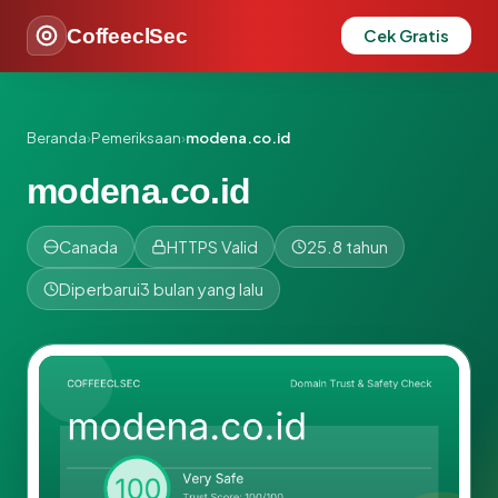
CoffeeclSec
Cek Gratis
Beranda
›
Pemeriksaan
›
modena.co.id
modena.co.id
Canada
HTTPS Valid
25.8 tahun
Diperbarui
3 bulan yang lalu