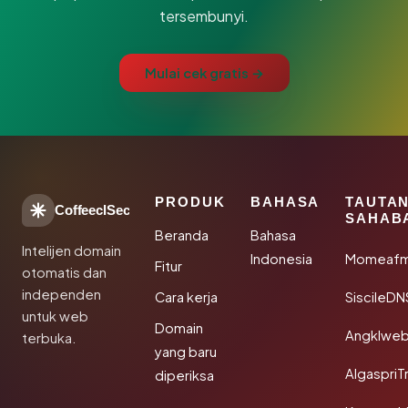
tersembunyi.
Mulai cek gratis →
PRODUK
BAHASA
TAUTA
CoffeeclSec
SAHAB
Beranda
Bahasa
Intelijen domain
Indonesia
Momeafm
Fitur
otomatis dan
independen
Cara kerja
SiscileDN
untuk web
Domain
Angklwe
terbuka.
yang baru
AlgaspriT
diperiksa