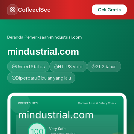
CoffeeclSec
Cek Gratis
Beranda
›
Pemeriksaan
›
mindustrial.com
mindustrial.com
United States
HTTPS Valid
21.2 tahun
Diperbarui
3 bulan yang lalu