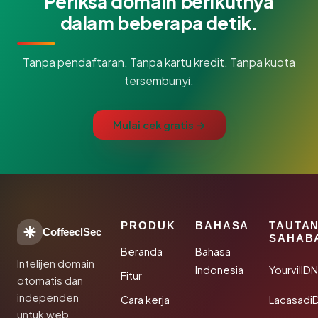
Periksa domain berikutnya
dalam beberapa detik.
Tanpa pendaftaran. Tanpa kartu kredit. Tanpa kuota
tersembunyi.
Mulai cek gratis →
PRODUK
BAHASA
TAUTA
CoffeeclSec
SAHAB
Beranda
Bahasa
Intelijen domain
Indonesia
YourvillD
Fitur
otomatis dan
independen
Cara kerja
Lacasadi
untuk web