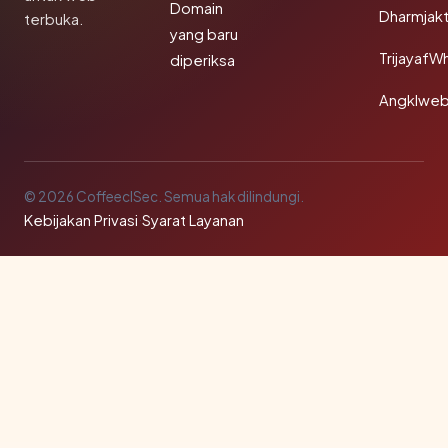
Domain
Dharmjak
terbuka.
yang baru
TrijayafW
diperiksa
Angklwe
© 2026 CoffeeclSec. Semua hak dilindungi.
Kebijakan Privasi
·
Syarat Layanan