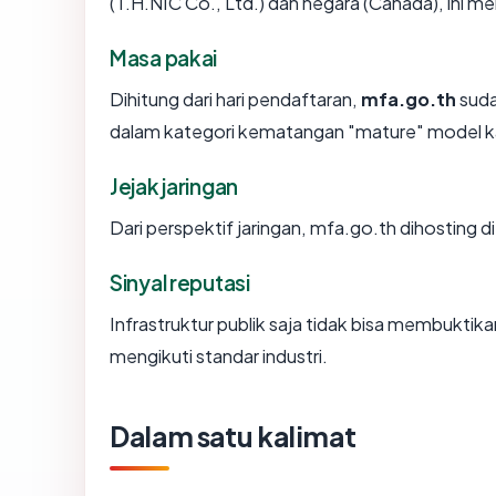
(T.H.NIC Co., Ltd.) dan negara (Canada), ini 
Masa pakai
Dihitung dari hari pendaftaran,
mfa.go.th
suda
dalam kategori kematangan "mature" model k
Jejak jaringan
Dari perspektif jaringan, mfa.go.th dihosting di
Sinyal reputasi
Infrastruktur publik saja tidak bisa membukti
mengikuti standar industri.
Dalam satu kalimat