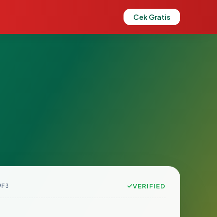
Cek Gratis
9F3
VERIFIED