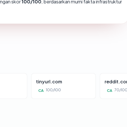
ngan skor
100/100
, berdasarkan murni fakta infrastruktur
tinyurl.com
reddit.c
100/100
70/10
CA
CA