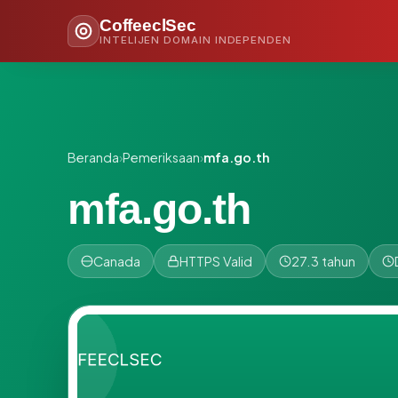
CoffeeclSec
INTELIJEN DOMAIN INDEPENDEN
Beranda
›
Pemeriksaan
›
mfa.go.th
mfa.go.th
Canada
HTTPS Valid
27.3 tahun