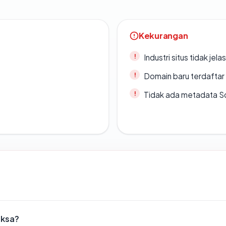
Kekurangan
Industri situs tidak jelas
Domain baru terdaftar
Tidak ada metadata S
iksa?