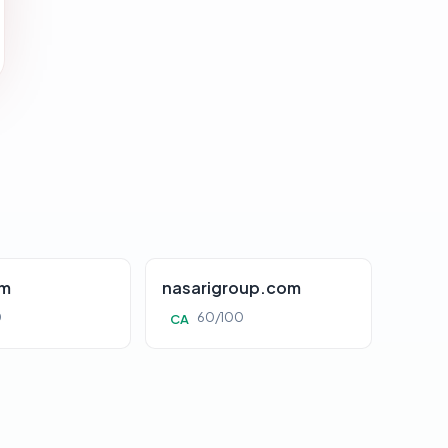
om
nasarigroup.com
0
60/100
CA