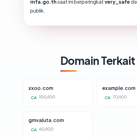
mfa.go.th
saat ini berperingkat
very_safe
de
publik.
Domain Terkait
xxoo.com
example.com
100/100
70/100
CA
CA
gmvaluta.com
60/100
CA