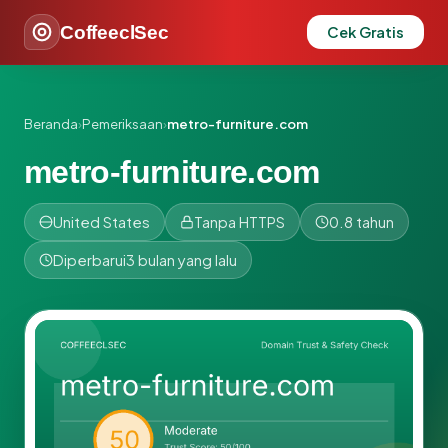
CoffeeclSec
Cek Gratis
Beranda
›
Pemeriksaan
›
metro-furniture.com
metro-furniture.com
United States
Tanpa HTTPS
0.8 tahun
Diperbarui
3 bulan yang lalu