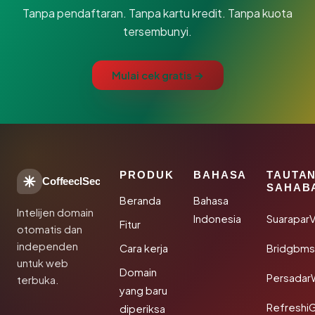
Tanpa pendaftaran. Tanpa kartu kredit. Tanpa kuota
tersembunyi.
Mulai cek gratis →
PRODUK
BAHASA
TAUTA
CoffeeclSec
SAHAB
Beranda
Bahasa
Intelijen domain
Indonesia
SuaraparV
Fitur
otomatis dan
independen
Cara kerja
Bridgbms
untuk web
Domain
Persadar
terbuka.
yang baru
Refreshi
diperiksa