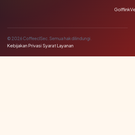
GolflinkVe
© 2026 CoffeeclSec. Semua hak dilindungi.
Kebijakan Privasi
·
Syarat Layanan