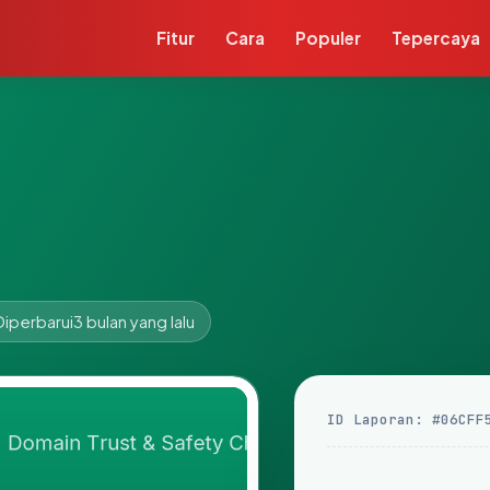
Fitur
Cara
Populer
Tepercaya
Diperbarui
3 bulan yang lalu
ID Laporan: #06CFF