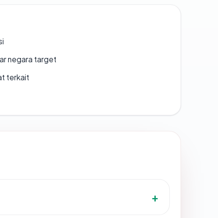
si
uar negara target
t terkait