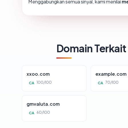
Menggabungkan semua sinyal, kami menilai
me
Domain Terkait
xxoo.com
example.com
100/100
70/100
CA
CA
gmvaluta.com
60/100
CA