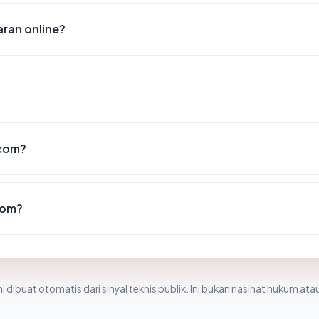
ran online?
.com?
com?
i dibuat otomatis dari sinyal teknis publik. Ini bukan nasihat hukum atau