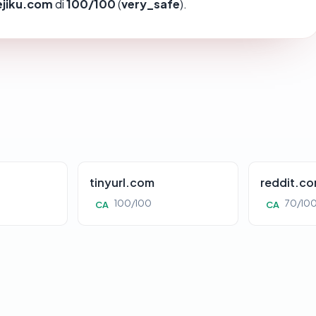
jiku.com
di
100/100
(
very_safe
).
tinyurl.com
reddit.c
100/100
70/10
CA
CA