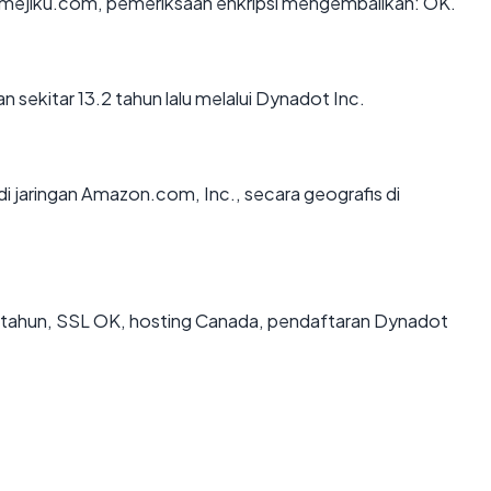
n mejiku.com, pemeriksaan enkripsi mengembalikan: OK.
sekitar 13.2 tahun lalu melalui Dynadot Inc.
di jaringan Amazon.com, Inc., secara geografis di
 tahun, SSL OK, hosting Canada, pendaftaran Dynadot