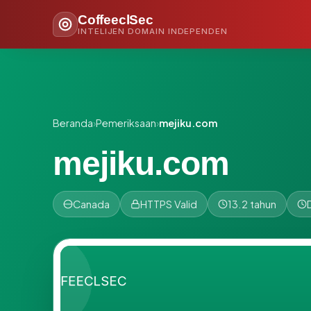
CoffeeclSec
INTELIJEN DOMAIN INDEPENDEN
Beranda
›
Pemeriksaan
›
mejiku.com
mejiku.com
Canada
HTTPS Valid
13.2 tahun