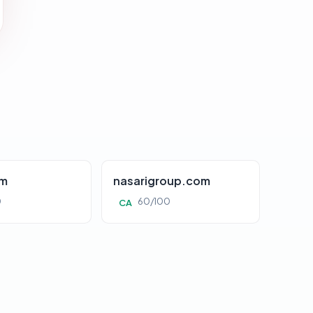
om
nasarigroup.com
0
60/100
CA