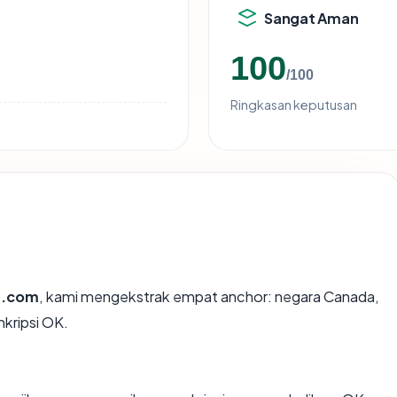
Sangat Aman
100
/100
Ringkasan keputusan
u.com
, kami mengekstrak empat anchor: negara Canada,
nkripsi OK.