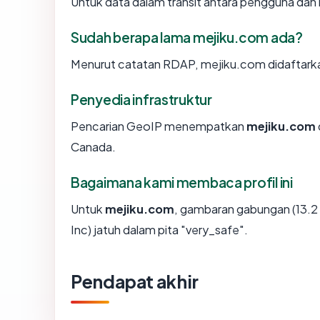
Untuk data dalam transit antara pengguna da
Sudah berapa lama mejiku.com ada?
Menurut catatan RDAP, mejiku.com didaftarkan 
Penyedia infrastruktur
Pencarian GeoIP menempatkan
mejiku.com
Canada.
Bagaimana kami membaca profil ini
Untuk
mejiku.com
, gambaran gabungan (13.2
Inc) jatuh dalam pita "very_safe".
Pendapat akhir