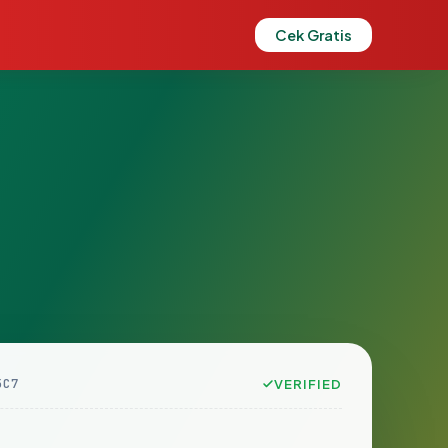
Cek Gratis
5C7
VERIFIED