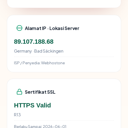
Alamat IP · Lokasi Server
89.107.188.68
Germany · Bad Säckingen
ISP / Penyedia:
Webhostone
Sertifikat SSL
HTTPS Valid
R13
Berlaku Sampai:
2026-06-01