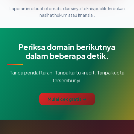
Laporan ini dibuat otomatis dari sinyal teknis publik. Ini bukan
nasihat hukum atau finansial.
Periksa domain berikutnya
dalam beberapa detik.
Tanpa pendaftaran. Tanpa kartu kredit. Tanpa kuota
tersembunyi.
Mulai cek gratis →