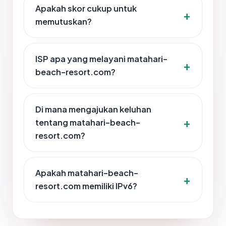
Apakah skor cukup untuk
memutuskan?
ISP apa yang melayani matahari-
beach-resort.com?
Di mana mengajukan keluhan
tentang matahari-beach-
resort.com?
Apakah matahari-beach-
resort.com memiliki IPv6?