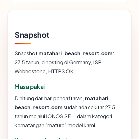
Snapshot
Snapshot
matahari-beach-resort.com
:
27.5 tahun, dihosting di Germany, ISP
Webhostone, HTTPS OK.
Masa pakai
Dihitung dari hari pendaftaran,
matahari-
beach-resort.com
sudah ada sekitar 27.5
tahun melalui IONOS SE — dalam kategori
kematangan "mature" model kami.