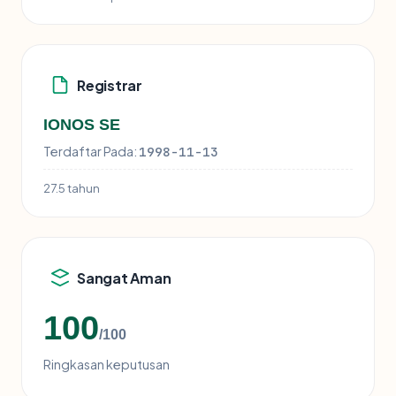
Registrar
IONOS SE
Terdaftar Pada:
1998-11-13
27.5 tahun
Sangat Aman
100
/100
Ringkasan keputusan