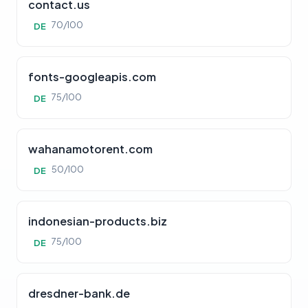
contact.us
70/100
DE
fonts-googleapis.com
75/100
DE
wahanamotorent.com
50/100
DE
indonesian-products.biz
75/100
DE
dresdner-bank.de