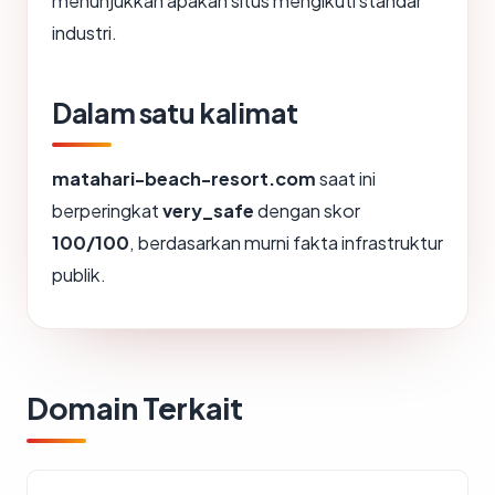
menunjukkan apakah situs mengikuti standar
industri.
Dalam satu kalimat
matahari-beach-resort.com
saat ini
berperingkat
very_safe
dengan skor
100/100
, berdasarkan murni fakta infrastruktur
publik.
Domain Terkait