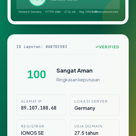
ID Laporan: #AB7DC5B3
VERIFIED
Sangat Aman
100
Ringkasan keputusan
ALAMAT IP
LOKASI SERVER
89.107.188.68
Germany
REGISTRAR
USIA DOMAIN
IONOS SE
27.5 tahun