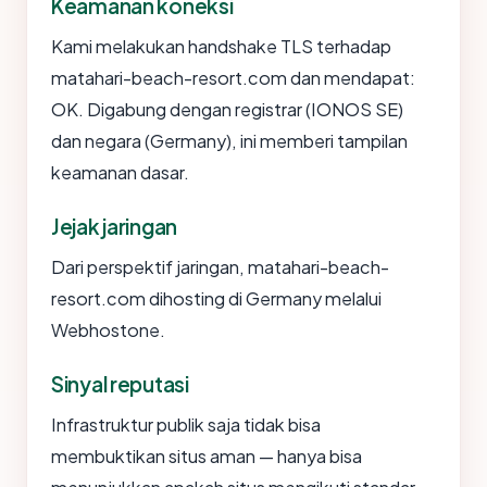
Keamanan koneksi
Kami melakukan handshake TLS terhadap
matahari-beach-resort.com dan mendapat:
OK. Digabung dengan registrar (IONOS SE)
dan negara (Germany), ini memberi tampilan
keamanan dasar.
Jejak jaringan
Dari perspektif jaringan, matahari-beach-
resort.com dihosting di Germany melalui
Webhostone.
Sinyal reputasi
Infrastruktur publik saja tidak bisa
membuktikan situs aman — hanya bisa