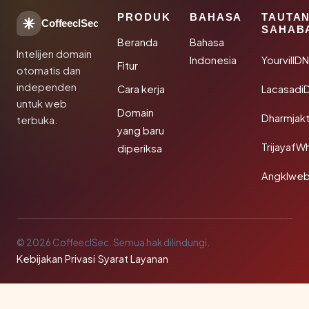
PRODUK
BAHASA
TAUTA
CoffeeclSec
SAHAB
Beranda
Bahasa
Intelijen domain
Indonesia
YourvillD
Fitur
otomatis dan
independen
Cara kerja
Lacasadi
untuk web
Domain
Dharmjak
terbuka.
yang baru
TrijayafW
diperiksa
Angklwe
© 2026 CoffeeclSec. Semua hak dilindungi.
Kebijakan Privasi
·
Syarat Layanan