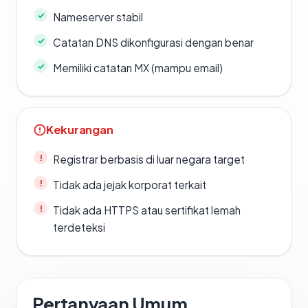
Nameserver stabil
Catatan DNS dikonfigurasi dengan benar
Memiliki catatan MX (mampu email)
Kekurangan
Registrar berbasis di luar negara target
Tidak ada jejak korporat terkait
Tidak ada HTTPS atau sertifikat lemah
terdeteksi
Pertanyaan Umum