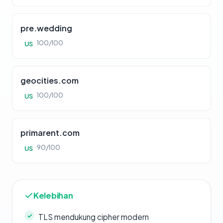
pre.wedding
100/100
US
geocities.com
100/100
US
primarent.com
90/100
US
Kelebihan
TLS mendukung cipher modern