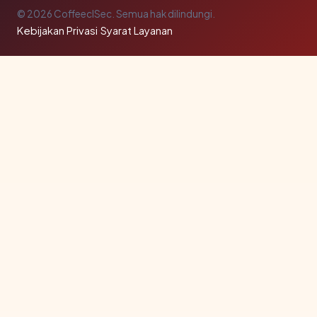
© 2026 CoffeeclSec. Semua hak dilindungi.
Kebijakan Privasi
·
Syarat Layanan