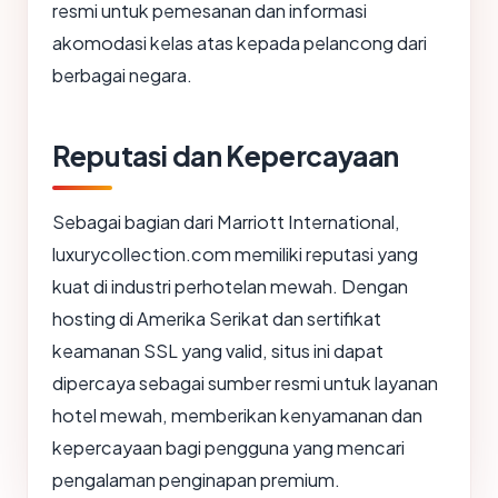
resmi untuk pemesanan dan informasi
akomodasi kelas atas kepada pelancong dari
berbagai negara.
Reputasi dan Kepercayaan
Sebagai bagian dari Marriott International,
luxurycollection.com memiliki reputasi yang
kuat di industri perhotelan mewah. Dengan
hosting di Amerika Serikat dan sertifikat
keamanan SSL yang valid, situs ini dapat
dipercaya sebagai sumber resmi untuk layanan
hotel mewah, memberikan kenyamanan dan
kepercayaan bagi pengguna yang mencari
pengalaman penginapan premium.