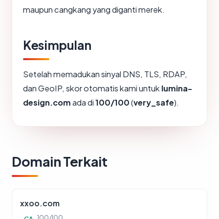
maupun cangkang yang diganti merek.
Kesimpulan
Setelah memadukan sinyal DNS, TLS, RDAP,
dan GeoIP, skor otomatis kami untuk
lumina-
design.com
ada di
100/100
(
very_safe
).
Domain Terkait
xxoo.com
100/100
CA