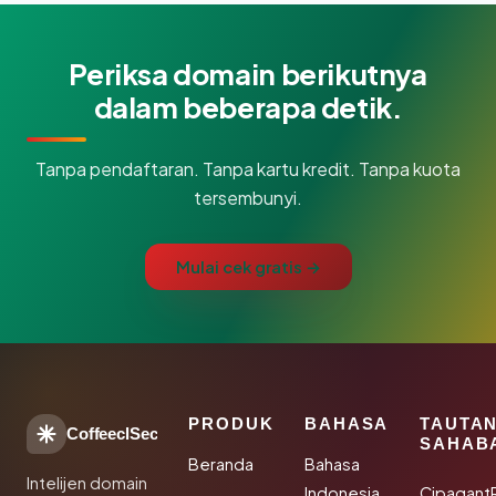
Periksa domain berikutnya
dalam beberapa detik.
Tanpa pendaftaran. Tanpa kartu kredit. Tanpa kuota
tersembunyi.
Mulai cek gratis →
PRODUK
BAHASA
TAUTA
CoffeeclSec
SAHAB
Beranda
Bahasa
Intelijen domain
Indonesia
Cipagant