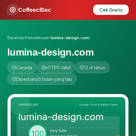
CoffeeclSec
Cek Gratis
Beranda
›
Pemeriksaan
›
lumina-design.com
lumina-design.com
Canada
HTTPS Valid
13.4 tahun
Diperbarui
3 bulan yang lalu