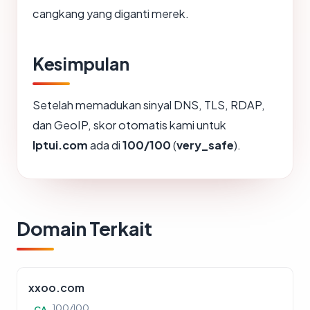
cangkang yang diganti merek.
Kesimpulan
Setelah memadukan sinyal DNS, TLS, RDAP,
dan GeoIP, skor otomatis kami untuk
lptui.com
ada di
100/100
(
very_safe
).
Domain Terkait
xxoo.com
100/100
CA