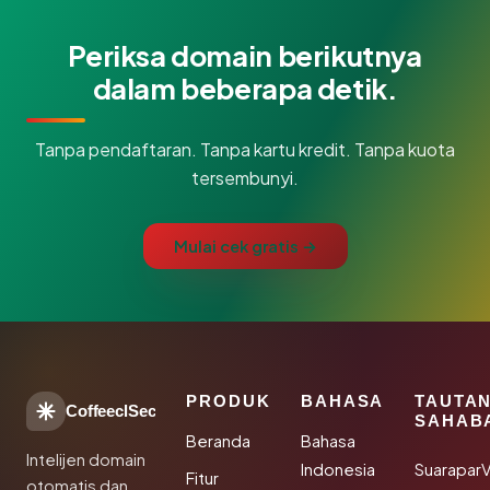
Periksa domain berikutnya
dalam beberapa detik.
Tanpa pendaftaran. Tanpa kartu kredit. Tanpa kuota
tersembunyi.
Mulai cek gratis →
PRODUK
BAHASA
TAUTA
CoffeeclSec
SAHAB
Beranda
Bahasa
Intelijen domain
Indonesia
SuaraparV
Fitur
otomatis dan