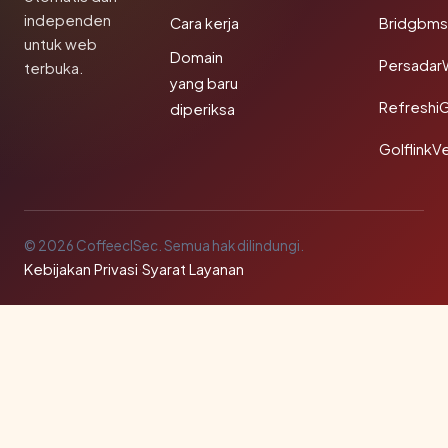
independen
Cara kerja
Bridgbms
untuk web
Domain
Persadar
terbuka.
yang baru
Refreshi
diperiksa
GolflinkVe
© 2026 CoffeeclSec. Semua hak dilindungi.
Kebijakan Privasi
·
Syarat Layanan