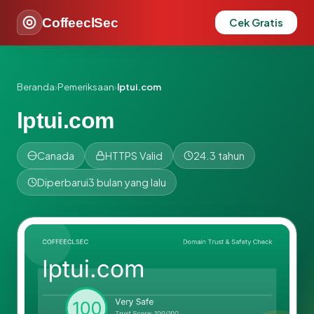
CoffeeclSec
Cek Gratis
Beranda
›
Pemeriksaan
›
lptui.com
lptui.com
Canada
HTTPS Valid
24.3 tahun
Diperbarui
3 bulan yang lalu