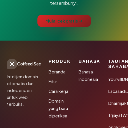
tersembunyi.
Mulai cek gratis →
PRODUK
BAHASA
TAUTA
CoffeeclSec
SAHAB
Beranda
Bahasa
Intelijen domain
Indonesia
YourvillD
Fitur
otomatis dan
independen
Cara kerja
Lacasadi
untuk web
Domain
Dharmjak
terbuka.
yang baru
TrijayafW
diperiksa
Angklwe