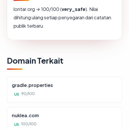
lontar.org → 100/100 (
very_safe
). Nilai
dihitung ulang setiap penyegaran dari catatan
publik terbaru.
Domain Terkait
gradle.properties
90/100
US
nuklea.com
100/100
US