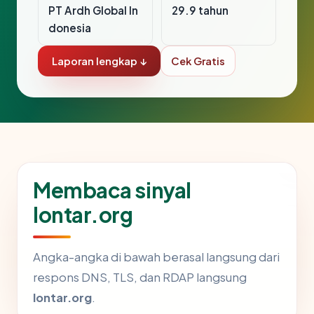
PT Ardh Global In
29.9 tahun
donesia
Laporan lengkap ↓
Cek Gratis
Membaca sinyal
lontar.org
Angka-angka di bawah berasal langsung dari
respons DNS, TLS, dan RDAP langsung
lontar.org
.