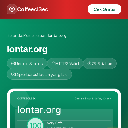
CoffeeclSec
Cek Gratis
Beranda
›
Pemeriksaan
›
lontar.org
lontar.org
United States
HTTPS Valid
29.9 tahun
Diperbarui
3 bulan yang lalu