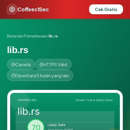
CoffeeclSec
Cek Gratis
Beranda
›
Pemeriksaan
›
lib.rs
lib.rs
Canada
HTTPS Valid
Diperbarui
3 bulan yang lalu