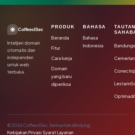
PRODUK
BAHASA
TAUTA
CoffeeclSec
SAHAB
Beranda
Bahasa
Intelijen domain
Indonesia
Bandung
Fitur
otomatis dan
independen
Cara kerja
Cemerlan
untuk web
Domain
Conectiq
terbuka.
yang baru
LestarinS
diperiksa
Optimadi
© 2026 CoffeeclSec. Semua hak dilindungi.
Kebijakan Privasi
·
Syarat Layanan