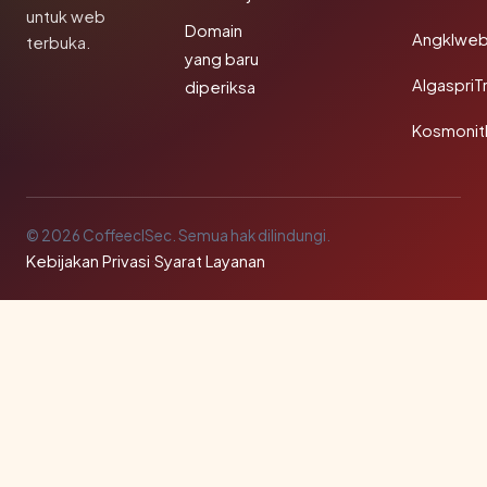
untuk web
Domain
Angklwe
terbuka.
yang baru
AlgaspriT
diperiksa
Kosmonit
© 2026 CoffeeclSec. Semua hak dilindungi.
Kebijakan Privasi
·
Syarat Layanan