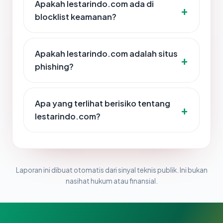
Apakah lestarindo.com ada di
blocklist keamanan?
Apakah lestarindo.com adalah situs
phishing?
Apa yang terlihat berisiko tentang
lestarindo.com?
Laporan ini dibuat otomatis dari sinyal teknis publik. Ini bukan
nasihat hukum atau finansial.