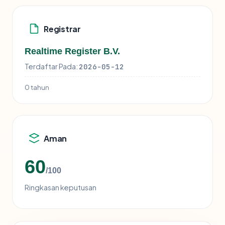
Registrar
Realtime Register B.V.
Terdaftar Pada:
2026-05-12
0 tahun
Aman
60
/100
Ringkasan keputusan