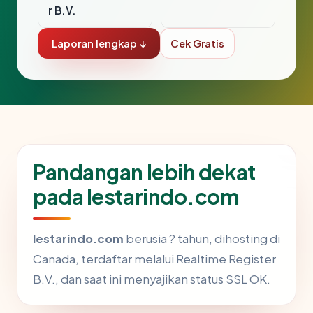
r B.V.
Laporan lengkap ↓
Cek Gratis
Pandangan lebih dekat
pada lestarindo.com
lestarindo.com
berusia ? tahun, dihosting di
Canada, terdaftar melalui Realtime Register
B.V., dan saat ini menyajikan status SSL OK.