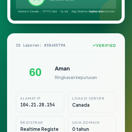
ID Laporan: #384D579A
VERIFIED
Aman
60
Ringkasan keputusan
ALAMAT IP
LOKASI SERVER
104.21.28.154
Canada
REGISTRAR
USIA DOMAIN
Realtime Registe
0 tahun