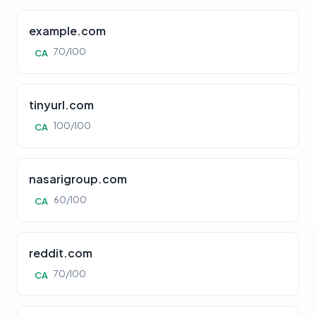
example.com
70/100
CA
tinyurl.com
100/100
CA
nasarigroup.com
60/100
CA
reddit.com
70/100
CA