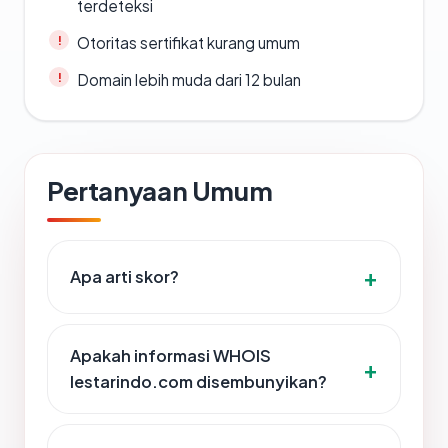
terdeteksi
Otoritas sertifikat kurang umum
Domain lebih muda dari 12 bulan
Pertanyaan Umum
Apa arti skor?
Apakah informasi WHOIS
lestarindo.com disembunyikan?