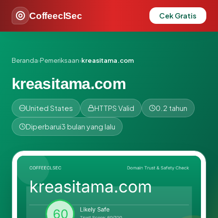
CoffeeclSec
Cek Gratis
Beranda
›
Pemeriksaan
›
kreasitama.com
kreasitama.com
United States
HTTPS Valid
0.2 tahun
Diperbarui
3 bulan yang lalu