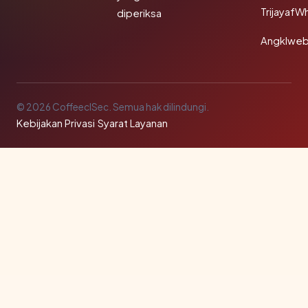
TrijayafW
diperiksa
Angklwe
© 2026 CoffeeclSec. Semua hak dilindungi.
Kebijakan Privasi
·
Syarat Layanan