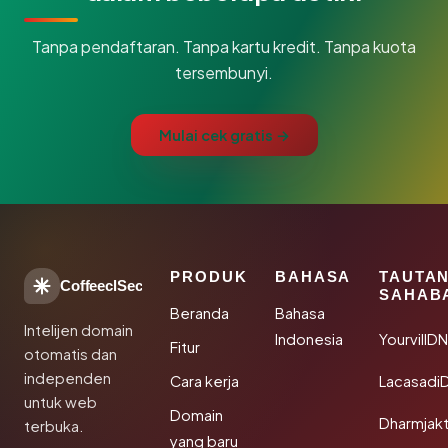
Tanpa pendaftaran. Tanpa kartu kredit. Tanpa kuota
tersembunyi.
Mulai cek gratis →
PRODUK
BAHASA
TAUTA
CoffeeclSec
SAHAB
Beranda
Bahasa
Intelijen domain
Indonesia
YourvillD
Fitur
otomatis dan
independen
Cara kerja
Lacasadi
untuk web
Domain
Dharmjak
terbuka.
yang baru