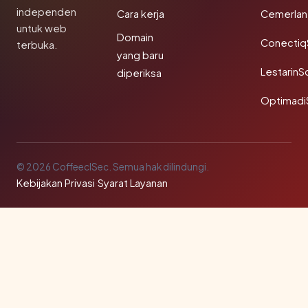
independen
Cara kerja
Cemerlan
untuk web
Domain
Conectiq
terbuka.
yang baru
LestarinS
diperiksa
Optimadi
© 2026 CoffeeclSec. Semua hak dilindungi.
Kebijakan Privasi
·
Syarat Layanan