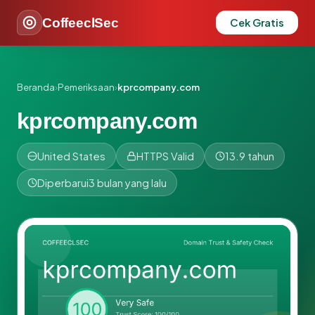
CoffeeclSec
Cek Gratis
Beranda
›
Pemeriksaan
›
kprcompany.com
kprcompany.com
United States
HTTPS Valid
13.9 tahun
Diperbarui
3 bulan yang lalu