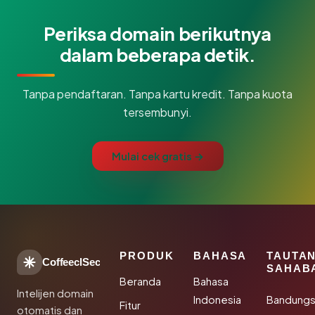
Periksa domain berikutnya
dalam beberapa detik.
Tanpa pendaftaran. Tanpa kartu kredit. Tanpa kuota
tersembunyi.
Mulai cek gratis →
PRODUK
BAHASA
TAUTA
CoffeeclSec
SAHAB
Beranda
Bahasa
Intelijen domain
Indonesia
Bandung
Fitur
otomatis dan