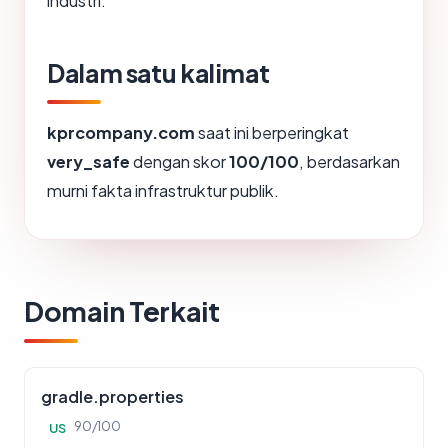
industri.
Dalam satu kalimat
kprcompany.com
saat ini berperingkat
very_safe
dengan skor
100/100
, berdasarkan
murni fakta infrastruktur publik.
Domain Terkait
gradle.properties
90/100
US