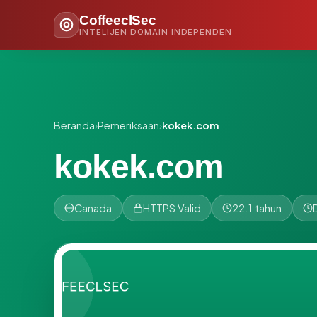
CoffeeclSec
INTELIJEN DOMAIN INDEPENDEN
Beranda
›
Pemeriksaan
›
kokek.com
kokek.com
Canada
HTTPS Valid
22.1 tahun