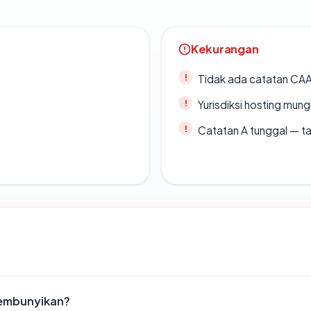
Kekurangan
Tidak ada catatan CA
Yurisdiksi hosting mun
Catatan A tunggal — ta
sembunyikan?