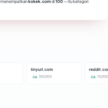
mi menempatkan
kokek.com
di
100
— itu kategori
tinyurl.com
reddit.c
100/100
70/10
CA
CA