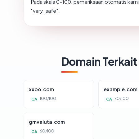
Pada skala 0-100, pemeriksaan otomatis ka
"very_safe".
Domain Terkait
xxoo.com
example.com
100/100
70/100
CA
CA
gmvaluta.com
60/100
CA