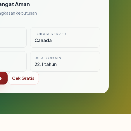
angat Aman
ngkasan keputusan
LOKASI SERVER
Canada
USIA DOMAIN
22.1 tahun
↓
Cek Gratis