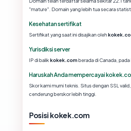
Domain telah terdaftar selama sekitar 22.1 
"mature". Domain yang lebih tua secara statisti
Kesehatan sertifikat
Sertifikat yang saat ini disajikan oleh
kokek.c
Yurisdiksi server
IP di balik
kokek.com
berada di Canada, pada i
Haruskah Anda mempercayai kokek.c
Skor kami murni teknis. Situs dengan SSL valid
cenderung berskor lebih tinggi.
Posisi kokek.com