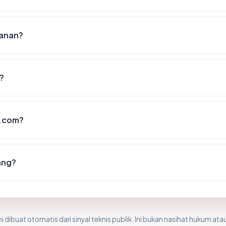
manan?
?
k.com?
ang?
i dibuat otomatis dari sinyal teknis publik. Ini bukan nasihat hukum atau