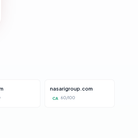
om
nasarigroup.com
0
60/100
CA