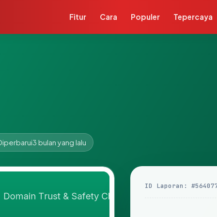
Fitur
Cara
Populer
Tepercaya
Diperbarui
3 bulan yang lalu
ID Laporan: #56407